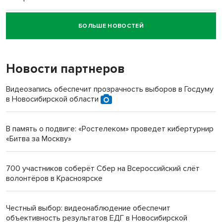
БОЛЬШЕ НОВОСТЕЙ
Новосибирский суд наказал водителя за смерть
пенсионерки на вокзале
Новости партнеров
«Мы живём на пастбище!»: в новосибирском селе лошади
терроризируют жителей
Видеозапись обеспечит прозрачность выборов в Госдуму
в Новосибирской области
Инвалид получил условный срок за избиение врачей
протезом под Новосибирском
В память о подвиге: «Ростелеком» проведет кибертурнир
«Битва за Москву»
Новосибирский преподаватель с женой вошли в топ-16
многодетных в России
700 участников соберёт Сбер на Всероссийский слёт
волонтёров в Красноярске
Обновлённое отделение ВТБ открылось в Искитиме
Честный выбор: видеонаблюдение обеспечит
объективность результатов ЕДГ в Новосибирской