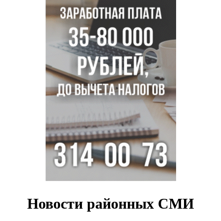
Царь-томат из Новосибирска побил рекорд России по
весу в 3 кг
В Новосибирской области начинается второй пик
активности клещей