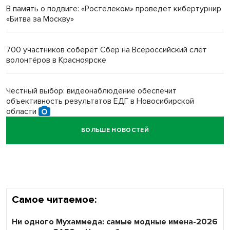
В память о подвиге: «Ростелеком» проведет кибертурнир
«Битва за Москву»
Новосибирский преподаватель с женой вошли в топ-16
многодетных в России
700 участников соберёт Сбер на Всероссийский слёт
волонтёров в Красноярске
Обновлённое отделение ВТБ открылось в Искитиме
Честный выбор: видеонаблюдение обеспечит
объективность результатов ЕДГ в Новосибирской
области
БОЛЬШЕ НОВОСТЕЙ
Кибертанки пошли в бой: «Ростелеком» объявляет
участников «Битвы заводов» от Новосибирской
области
Самое читаемое:
Ни одного Мухаммеда: самые модные имена-2026