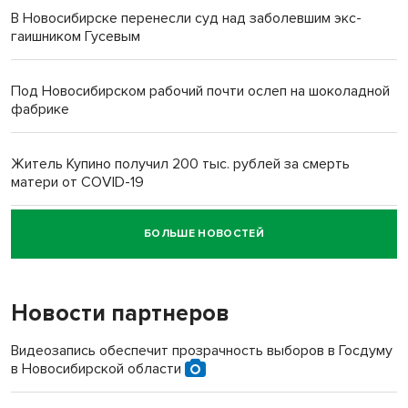
В Новосибирске перенесли суд над заболевшим экс-
гаишником Гусевым
Под Новосибирском рабочий почти ослеп на шоколадной
фабрике
Житель Купино получил 200 тыс. рублей за смерть
матери от COVID-19
БОЛЬШЕ НОВОСТЕЙ
Новосибирский суд наказал водителя за смерть
пенсионерки на вокзале
Новости партнеров
«Мы живём на пастбище!»: в новосибирском селе лошади
терроризируют жителей
Видеозапись обеспечит прозрачность выборов в Госдуму
в Новосибирской области
Инвалид получил условный срок за избиение врачей
протезом под Новосибирском