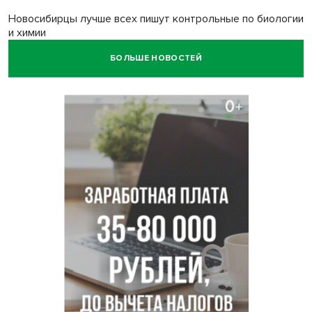
Новосибирцы лучше всех пишут контрольные по биологии
и химии
БОЛЬШЕ НОВОСТЕЙ
Нейросеть для диагностики депрессии в крови создали в
Новосибирске
Двум бойцам СВО после минно-взрывной травмы
«оживили» нервы в Новосибирске
Персидский ковер «108 шахов» впервые вывезли из музея
Востока в Новосибирск
Актриса из Новосибирска Евгения Туркова сыграла мать
в сериале «Малой»