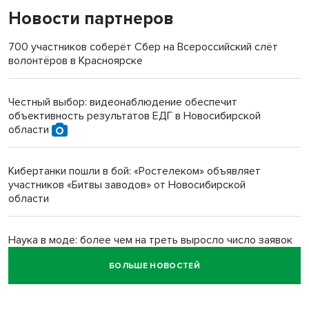
Новости партнеров
«Мы живём на пастбище!»: в новосибирском селе лошади
терроризируют жителей
700 участников соберёт Сбер на Всероссийский слёт
волонтёров в Красноярске
Инвалид получил условный срок за избиение врачей
протезом под Новосибирском
Честный выбор: видеонаблюдение обеспечит
объективность результатов ЕДГ в Новосибирской
Новосибирский преподаватель с женой вошли в топ-16
области
многодетных в России
Кибертанки пошли в бой: «Ростелеком» объявляет
Обновлённое отделение ВТБ открылось в Искитиме
участников «Битвы заводов» от Новосибирской
области
Наука в моде: более чем на треть выросло число заявок
на Научную премию Сбера 2026
БОЛЬШЕ НОВОСТЕЙ
Все профессии важны: «Ростелеком» подвел итоги