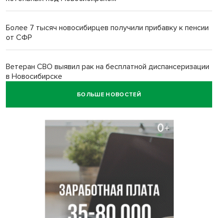
Более 7 тысяч новосибирцев получили прибавку к пенсии
от СФР
Ветеран СВО выявил рак на бесплатной диспансеризации
в Новосибирске
БОЛЬШЕ НОВОСТЕЙ
В Новосибирске сотрудница склада Ozon попыталась
вынести iPhone 17 под одеждой
Дело отравителя за убийство 14-летней давности
возобновили в Новосибирске
Подрядчика для ремонта подпорной стены на
Ипподромской ищут в Новосибирске