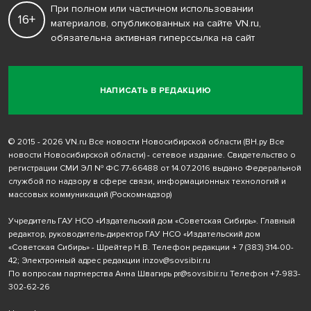
При полном или частичном использовании
16+
материалов, опубликованных на сайте VN.ru,
обязательна активная гиперссылка на сайт
НАПИСАТЬ В РЕДАКЦИЮ
© 2015 - 2026 VN.ru Все новости Новосибирской области (ВН.ру Все
новости Новосибирской области) - сетевое издание. Свидетельство о
регистрации СМИ ЭЛ № ФС 77-66488 от 14.07.2016 выдано Федеральной
службой по надзору в сфере связи, информационных технологий и
массовых коммуникаций (Роскомнадзор)
Учредитель ГАУ НСО «Издательский дом «Советская Сибирь». Главный
редактор, руководитель-директор ГАУ НСО «Издательский дом
«Советская Сибирь» - Шрейтер Н.В. Телефон редакции
+ 7 (383) 314-00-
42
; Электронный адрес редакции
inzov@sovsibir.ru
По вопросам партнерства Анна Швагирь
pr@sovsibir.ru
Телефон
+7-983-
302-62-26