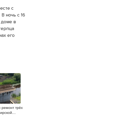
есте с
В ночь с 16
 доме в
терпца
нах его
 ремонт трёх
бирской