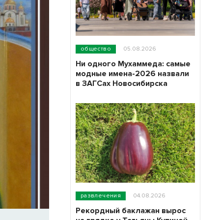
общество
05.08.2026
Ни одного Мухаммеда: самые
модные имена-2026 назвали
в ЗАГСах Новосибирска
развлечения
04.08.2026
Рекордный баклажан вырос