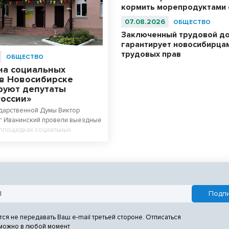
кормить морепродуктами с
07.08.2026
ОБЩЕСТВО
Заключенный трудовой д
гарантирует новосибирца
трудовых прав
ОБЩЕСТВО
на социальных
 в Новосибирске
руют депутаты
России»
дарственной Думы Виктор
г Иванинский провели выездные
 площадках социальных
 ведутся ремонты по народной
тся не передавать Ваш e-mail третьей стороне. Отписаться
 можно в любой момент