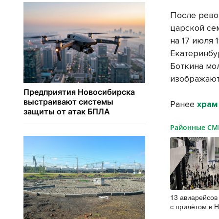
После револ
царской сем
на 17 июля 
Екатеринбу
Боткина мол
изображают 
Ранее
храм
Районные С
13 авиарейсов
с прилётом в 
7 августа