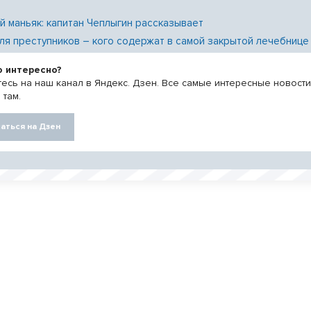
й маньяк: капитан Чеплыгин рассказывает
ля преступников – кого содержат в самой закрытой лечебнице
о интересно?
есь на наш канал в Яндекс. Дзен. Все самые интересные новост
 там.
аться на Дзен