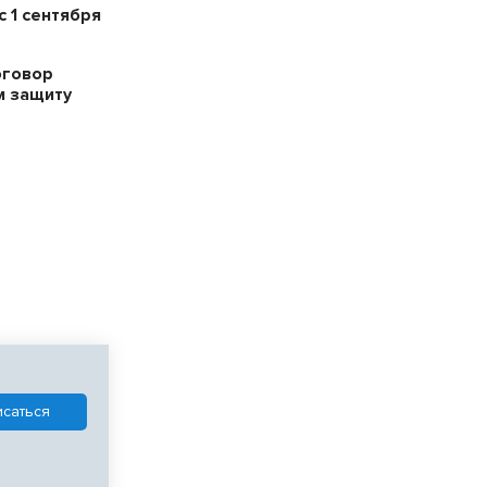
 1 сентября
оговор
м защиту