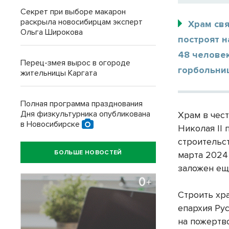
Секрет при выборе макарон
раскрыла новосибирцам эксперт
Храм свя
Ольга Широкова
построят н
48 челове
Перец-змея вырос в огороде
горбольни
жительницы Каргата
Полная программа празднования
Дня физкультурника опубликована
Храм в чес
в Новосибирске
Николая II 
строительс
БОЛЬШЕ НОВОСТЕЙ
марта 2024
заложен еще
Строить хр
епархия Ру
на пожертв