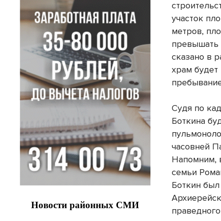
строительс
участок пл
метров, пл
превышать 
сказано в 
храм будет
пребывание
Судя по ка
Боткина бу
пульмоноло
часовней П
Напомним, 
семьи Рома
Боткин был
Архиерейск
праведного