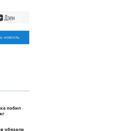
Дзен
ь новость
ска побил
кг
в обязали