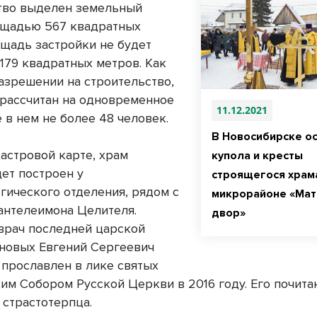
тво выделен земельный
ощадью 567 квадратных
ощадь застройки не будет
179 квадратных метров. Как
разрешении на строительство,
 рассчитан на одновременное
11.12.2021
 в нем не более 48 человек.
В Новосибирске о
дастровой карте, храм
купола и кресты
дет построен у
строящегося храм
гического отделения, рядом с
микрорайоне «Ма
антелеимона Целителя.
двор»
врач последней царской
новых Евгений Сергеевич
 прославлен в лике святых
им Собором Русской Церкви в 2016 году. Его почита
 страстотерпца.