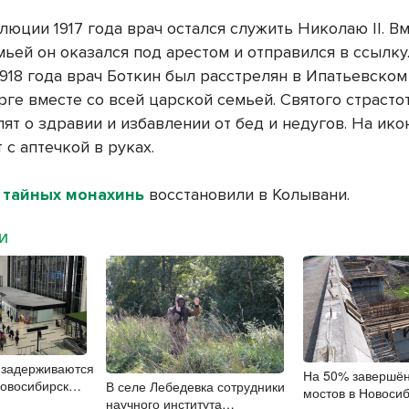
юции 1917 года врач остался служить Николаю II. Вм
ьей он оказался под арестом и отправился в ссылку. 
1918 года врач Боткин был расстрелян в Ипатьевском
рге вместе со всей царской семьей. Святого страсто
ят о здравии и избавлении от бед и недугов. На ико
с аптечкой в руках.
 тайных монахинь
восстановили в Колывани.
МИ
 задерживаются
На 50% завершён
Новосибирск
В селе Лебедевка сотрудники
мостов в Новоси
научного института