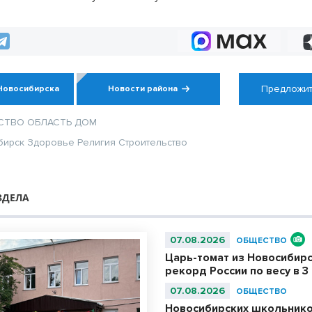
области
определяют участок для
скважины
Предложит
Новосибирска
Новости района
СТВО
ОБЛАСТЬ
ДОМ
бирск
Здоровье
Религия
Строительство
ЗДЕЛА
07.08.2026
ОБЩЕСТВО
Царь-томат из Новосибир
рекорд России по весу в 3 
07.08.2026
ОБЩЕСТВО
Новосибирских школьнико