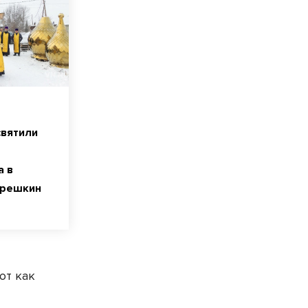
святили
а в
трешкин
ют как