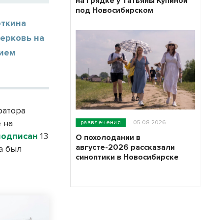
на грядке у Татьяны Купиной
под Новосибирском
откина
церковь на
нием
ратора
 на
развлечения
05.08.2026
подписан
13
О похолодании в
августе-2026 рассказали
а был
синоптики в Новосибирске