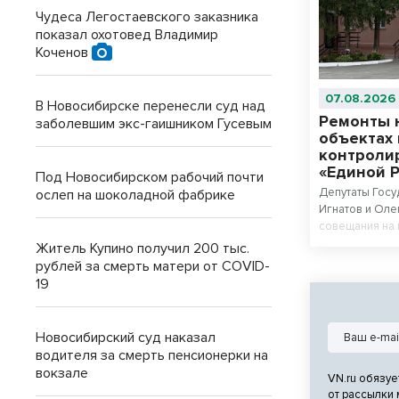
Чудеса Легостаевского заказника
показал охотовед Владимир
Коченов
07.08.2026
В Новосибирске перенесли суд над
Ремонты 
заболевшим экс-гаишником Гусевым
объектах
контроли
«Единой 
Под Новосибирском рабочий почти
Депутаты Госу
ослеп на шоколадной фабрике
Игнатов и Оле
совещания на
объектов, где
Житель Купино получил 200 тыс.
программе.
рублей за смерть матери от COVID-
19
Новосибирский суд наказал
водителя за смерть пенсионерки на
вокзале
VN.ru обязуе
от рассылки