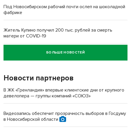
Под Новосибирском рабочий почти ослеп на шоколадной
фабрике
Житель Купино получил 200 тыс. рублей за смерть
матери от COVID-19
БОЛЬШЕ НОВОСТЕЙ
Новосибирский суд наказал водителя за смерть
пенсионерки на вокзале
Новости партнеров
«Мы живём на пастбище!»: в новосибирском селе лошади
терроризируют жителей
В ЖК «Гренландия» впервые клиентские дни от крупного
девелопера — группы компаний «СОЮЗ»
Инвалид получил условный срок за избиение врачей
протезом под Новосибирском
Видеозапись обеспечит прозрачность выборов в Госдуму
в Новосибирской области
Новосибирский преподаватель с женой вошли в топ-16
многодетных в России