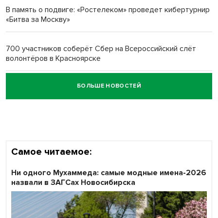
В память о подвиге: «Ростелеком» проведет кибертурнир
«Битва за Москву»
Обновлённое отделение ВТБ открылось в Искитиме
700 участников соберёт Сбер на Всероссийский слёт
волонтёров в Красноярске
БОЛЬШЕ НОВОСТЕЙ
Честный выбор: видеонаблюдение обеспечит
объективность результатов ЕДГ в Новосибирской
области
Самое читаемое:
Ни одного Мухаммеда: самые модные имена-2026
назвали в ЗАГСах Новосибирска