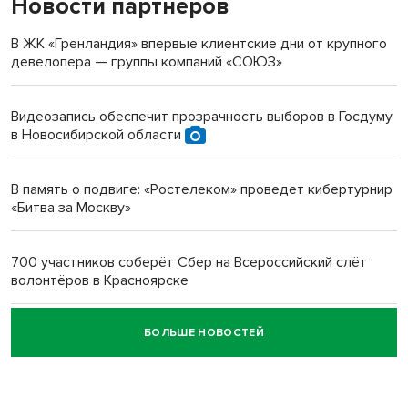
Новости партнеров
«Мы живём на пастбище!»: в новосибирском селе лошади
терроризируют жителей
В ЖК «Гренландия» впервые клиентские дни от крупного
девелопера — группы компаний «СОЮЗ»
Инвалид получил условный срок за избиение врачей
протезом под Новосибирском
Видеозапись обеспечит прозрачность выборов в Госдуму
в Новосибирской области
Новосибирский преподаватель с женой вошли в топ-16
многодетных в России
В память о подвиге: «Ростелеком» проведет кибертурнир
«Битва за Москву»
Обновлённое отделение ВТБ открылось в Искитиме
700 участников соберёт Сбер на Всероссийский слёт
волонтёров в Красноярске
БОЛЬШЕ НОВОСТЕЙ
Честный выбор: видеонаблюдение обеспечит
объективность результатов ЕДГ в Новосибирской
области