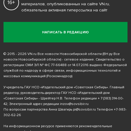
16+
материалов, опубликованных на сайте VN.ru,
обязательна активная гиперссылка на сайт
НАПИСАТЬ В РЕДАКЦИЮ
© 2015 - 2026 VN.ru Все новости Новосибирской области (ВН.ру Все
новости Новосибирской области) - сетевое издание. Свидетельство о
регистрации СМИ ЭЛ № ФС 77-66488 от 14.07.2016 выдано Федеральной
службой по надзору в сфере связи, информационных технологий и
массовых коммуникаций (Роскомнадзор)
Учредитель ГАУ НСО «Издательский дом «Советская Сибирь». Главный
редактор, руководитель-директор ГАУ НСО «Издательский дом
«Советская Сибирь» - Шрейтер Н.В. Телефон редакции
+ 7 (383) 314-00-
42
; Электронный адрес редакции
inzov@sovsibir.ru
По вопросам партнерства Анна Швагирь
pr@sovsibir.ru
Телефон
+7-983-
302-62-26
На информационном ресурсе применяются рекомендательные