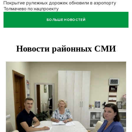
Покрытие рулежных дорожек обновили в аэропорту
Толмачево по нацпроекту
БОЛЬШЕ НОВОСТЕЙ
В Новосибирске зафиксирован рост заболеваемости
энтеровирусной инфекцией
В Новосибирске осудили внука за продажу дедова ружья
псевдо-мигранту
В Новосибирске по КРТ сдали первую очередь
миниполиса «Фора»
О пустырях в центре Новосибирска из-за лимита
площади КРТ предупредили эксперты