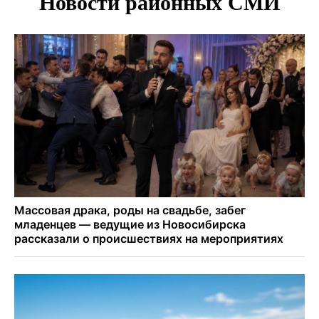
Транспортная прокуратура проверит S7 после инцидента
в аэропорту Норильска
500 литров ухи сварили новосибирцам на
Бугринском пляже
Под Новосибирском двое пострадали в ДТП с
перевернувшейся «ГАЗелью»