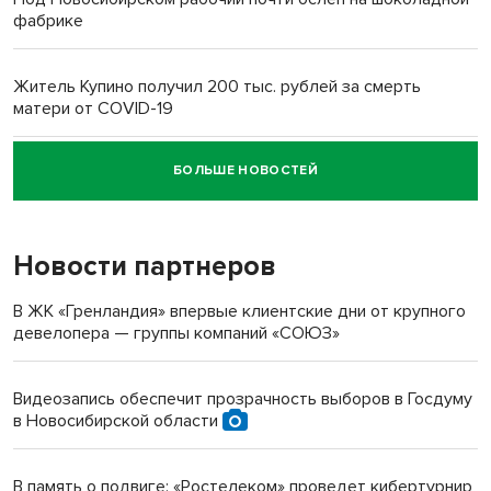
фабрике
Житель Купино получил 200 тыс. рублей за смерть
матери от COVID-19
БОЛЬШЕ НОВОСТЕЙ
Новосибирский суд наказал водителя за смерть
пенсионерки на вокзале
Новости партнеров
«Мы живём на пастбище!»: в новосибирском селе лошади
терроризируют жителей
В ЖК «Гренландия» впервые клиентские дни от крупного
девелопера — группы компаний «СОЮЗ»
Инвалид получил условный срок за избиение врачей
протезом под Новосибирском
Видеозапись обеспечит прозрачность выборов в Госдуму
в Новосибирской области
Новосибирский преподаватель с женой вошли в топ-16
многодетных в России
В память о подвиге: «Ростелеком» проведет кибертурнир