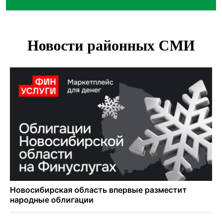
Остановку электричек о.п. Радуга Сибири начали строить
в Новосибирске
Транспортная прокуратура проверит S7 после инцидента
в аэропорту Норильска
500 литров ухи сварили новосибирцам на
Бугринском пляже
Под Новосибирском двое пострадали в ДТП с
перевернувшейся «ГАЗелью»