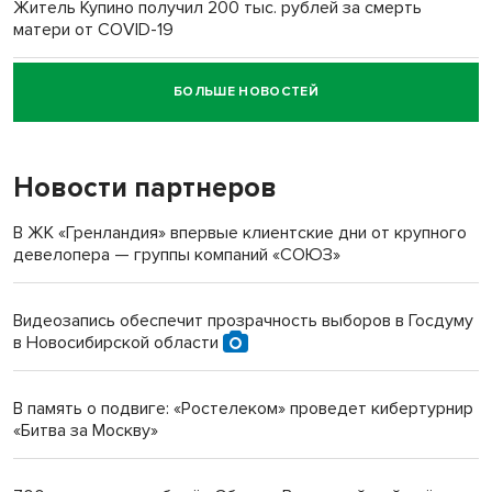
Житель Купино получил 200 тыс. рублей за смерть
матери от COVID-19
БОЛЬШЕ НОВОСТЕЙ
Новосибирский суд наказал водителя за смерть
пенсионерки на вокзале
Новости партнеров
«Мы живём на пастбище!»: в новосибирском селе лошади
терроризируют жителей
В ЖК «Гренландия» впервые клиентские дни от крупного
девелопера — группы компаний «СОЮЗ»
Инвалид получил условный срок за избиение врачей
протезом под Новосибирском
Видеозапись обеспечит прозрачность выборов в Госдуму
в Новосибирской области
Новосибирский преподаватель с женой вошли в топ-16
многодетных в России
В память о подвиге: «Ростелеком» проведет кибертурнир
«Битва за Москву»
Обновлённое отделение ВТБ открылось в Искитиме