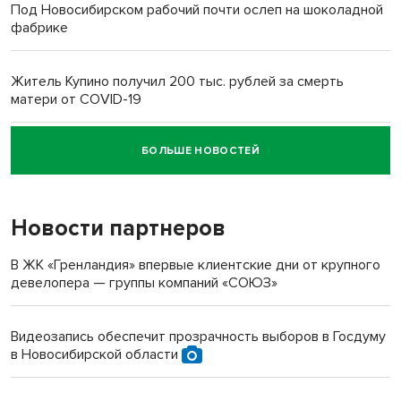
Под Новосибирском рабочий почти ослеп на шоколадной
фабрике
Житель Купино получил 200 тыс. рублей за смерть
матери от COVID-19
БОЛЬШЕ НОВОСТЕЙ
Новосибирский суд наказал водителя за смерть
пенсионерки на вокзале
Новости партнеров
«Мы живём на пастбище!»: в новосибирском селе лошади
терроризируют жителей
В ЖК «Гренландия» впервые клиентские дни от крупного
девелопера — группы компаний «СОЮЗ»
Инвалид получил условный срок за избиение врачей
протезом под Новосибирском
Видеозапись обеспечит прозрачность выборов в Госдуму
в Новосибирской области
Новосибирский преподаватель с женой вошли в топ-16
многодетных в России