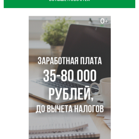
Отправил инвалида на СВО и получил его «посмертные»
выплаты адвокат из Черепаново
Андрей Травников поздравил новосибирцев с
юбилейным Днем строителя
Ученики новосибирского лицея победили в
Международной олимпиаде по ИИ
Остановку электричек о.п. Радуга Сибири начали строить
в Новосибирске