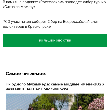
В память о подвиге: «Ростелеком» проведет кибертурнир
«Битва за Москву»
Обновлённое отделение ВТБ открылось в Искитиме
700 участников соберёт Сбер на Всероссийский слёт
волонтёров в Красноярске
БОЛЬШЕ НОВОСТЕЙ
Честный выбор: видеонаблюдение обеспечит
объективность результатов ЕДГ в Новосибирской
области
Самое читаемое:
Ни одного Мухаммеда: самые модные имена-2026
назвали в ЗАГСах Новосибирска