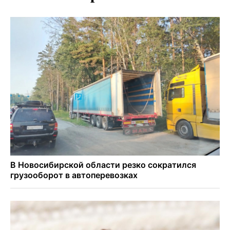
пациентов с катарактой
Знаменитый орангутан Бату отметил юбилей в
новосибирском зоопарке
Новосибирские хирурги спасли сердце восьмиклассницы
с донорским клапаном