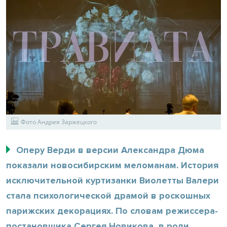
Фото Андрея Заржецкого
Оперу Верди в версии Александра Дюма
показали новосибирским меломанам. История
исключительной куртизанки Виолетты Валери
стала психологической драмой в роскошных
парижских декорациях. По словам режиссера-
постановщика Сергея Новикова, в роли