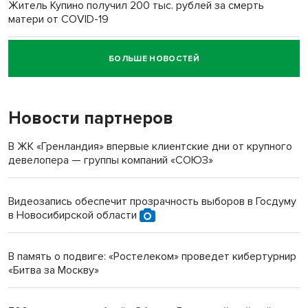
Житель Купино получил 200 тыс. рублей за смерть
матери от COVID-19
БОЛЬШЕ НОВОСТЕЙ
Новосибирский суд наказал водителя за смерть
пенсионерки на вокзале
Новости партнеров
«Мы живём на пастбище!»: в новосибирском селе лошади
терроризируют жителей
В ЖК «Гренландия» впервые клиентские дни от крупного
девелопера — группы компаний «СОЮЗ»
Инвалид получил условный срок за избиение врачей
протезом под Новосибирском
Видеозапись обеспечит прозрачность выборов в Госдуму
в Новосибирской области
Новосибирский преподаватель с женой вошли в топ-16
многодетных в России
В память о подвиге: «Ростелеком» проведет кибертурнир
«Битва за Москву»
Обновлённое отделение ВТБ открылось в Искитиме