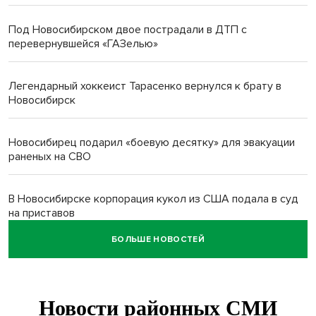
Под Новосибирском двое пострадали в ДТП с
перевернувшейся «ГАЗелью»
Легендарный хоккеист Тарасенко вернулся к брату в
Новосибирск
Новосибирец подарил «боевую десятку» для эвакуации
раненых на СВО
В Новосибирске корпорация кукол из США подала в суд
на приставов
БОЛЬШЕ НОВОСТЕЙ
В Новосибирске минздрав объявил бесплатную
диспансеризацию для 65-летних
В Новосибирске врачи прооперировали 25 тысяч