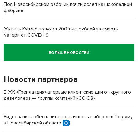
Под Новосибирском рабочий почти ослеп на шоколадной
фабрике
Житель Купино получил 200 тыс. рублей за смерть
матери от COVID-19
БОЛЬШЕ НОВОСТЕЙ
Новосибирский суд наказал водителя за смерть
пенсионерки на вокзале
Новости партнеров
«Мы живём на пастбище!»: в новосибирском селе лошади
терроризируют жителей
В ЖК «Гренландия» впервые клиентские дни от крупного
девелопера — группы компаний «СОЮЗ»
Инвалид получил условный срок за избиение врачей
протезом под Новосибирском
Видеозапись обеспечит прозрачность выборов в Госдуму
в Новосибирской области
Новосибирский преподаватель с женой вошли в топ-16
многодетных в России