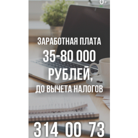
В Новосибирске осудили внука за продажу дедова ружья
псевдо-мигранту
В Новосибирске по КРТ сдали первую очередь
миниполиса «Фора»
О пустырях в центре Новосибирска из-за лимита
площади КРТ предупредили эксперты