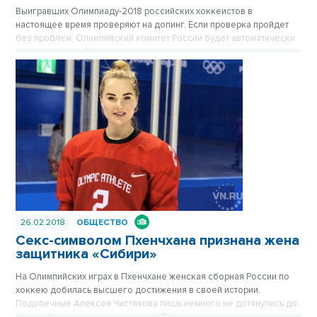
Выигравших Олимпиаду-2018 российских хоккеистов в
настоящее время проверяют на допинг. Если проверка пройдет
без проблем, Олимпийский комитет России будет автоматически
восстановлен в Международном олимпийском комитете, заявил
член МОК Шамиль Тарпищев.
26.02.2018
ОБЩЕСТВО
Секс-символом Пхенчхана признана жена
защитника «Сибири»
На Олимпийских играх в Пхенчхане женская сборная России по
хоккею добилась высшего достижения в своей истории.
Подопечные Алексея Чистякова лишь немного не дотянулись до