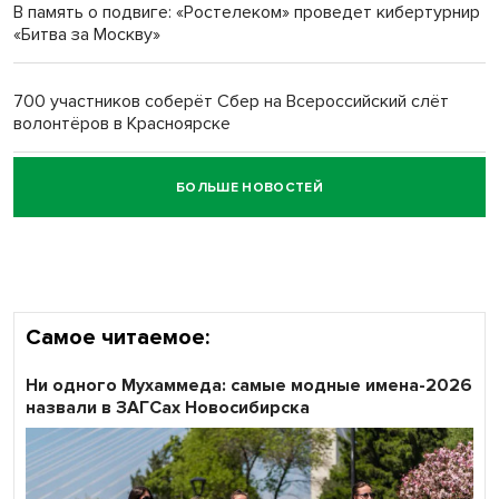
В память о подвиге: «Ростелеком» проведет кибертурнир
«Битва за Москву»
Обновлённое отделение ВТБ открылось в Искитиме
700 участников соберёт Сбер на Всероссийский слёт
волонтёров в Красноярске
БОЛЬШЕ НОВОСТЕЙ
Честный выбор: видеонаблюдение обеспечит
объективность результатов ЕДГ в Новосибирской
области
Самое читаемое:
Ни одного Мухаммеда: самые модные имена-2026
назвали в ЗАГСах Новосибирска