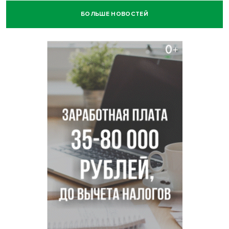
БОЛЬШЕ НОВОСТЕЙ
Остановку электричек о.п. Радуга Сибири начали строить
в Новосибирске
Транспортная прокуратура проверит S7 после инцидента
в аэропорту Норильска
500 литров ухи сварили новосибирцам на
Бугринском пляже
Под Новосибирском двое пострадали в ДТП с
перевернувшейся «ГАЗелью»