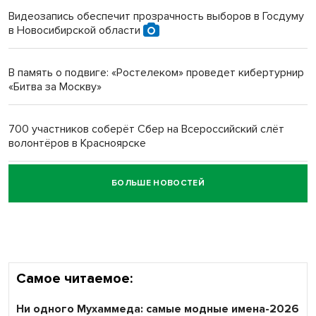
Видеозапись обеспечит прозрачность выборов в Госдуму
в Новосибирской области
Новосибирский преподаватель с женой вошли в топ-16
многодетных в России
В память о подвиге: «Ростелеком» проведет кибертурнир
«Битва за Москву»
Обновлённое отделение ВТБ открылось в Искитиме
700 участников соберёт Сбер на Всероссийский слёт
волонтёров в Красноярске
БОЛЬШЕ НОВОСТЕЙ
Честный выбор: видеонаблюдение обеспечит
объективность результатов ЕДГ в Новосибирской
области
Самое читаемое:
Ни одного Мухаммеда: самые модные имена-2026