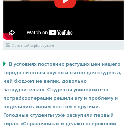
Фото с сайта pixabay.com
В условиях постоянно растущих цен нашего
города питаться вкусно и сытно для студента,
чей бюджет не велик, довольно
затруднительно. Студенты университета
потребкооперации решили эту и проблему и
поделились своим опытом с другими.
Голодные студенты уже раскупили первый
тираж «Справочника» и делают ксерокопии