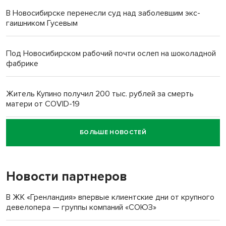
В Новосибирске перенесли суд над заболевшим экс-
гаишником Гусевым
Под Новосибирском рабочий почти ослеп на шоколадной
фабрике
Житель Купино получил 200 тыс. рублей за смерть
матери от COVID-19
БОЛЬШЕ НОВОСТЕЙ
Новосибирский суд наказал водителя за смерть
пенсионерки на вокзале
Новости партнеров
«Мы живём на пастбище!»: в новосибирском селе лошади
терроризируют жителей
В ЖК «Гренландия» впервые клиентские дни от крупного
девелопера — группы компаний «СОЮЗ»
Инвалид получил условный срок за избиение врачей
протезом под Новосибирском