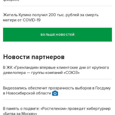
Житель Купино получил 200 тыс. рублей за смерть
матери от COVID-19
БОЛЬШЕ НОВОСТЕЙ
Новосибирский суд наказал водителя за смерть
пенсионерки на вокзале
Новости партнеров
«Мы живём на пастбище!»: в новосибирском селе лошади
терроризируют жителей
В ЖК «Гренландия» впервые клиентские дни от крупного
девелопера — группы компаний «СОЮЗ»
Инвалид получил условный срок за избиение врачей
протезом под Новосибирском
Видеозапись обеспечит прозрачность выборов в Госдуму
в Новосибирской области
Новосибирский преподаватель с женой вошли в топ-16
многодетных в России
В память о подвиге: «Ростелеком» проведет кибертурнир
«Битва за Москву»