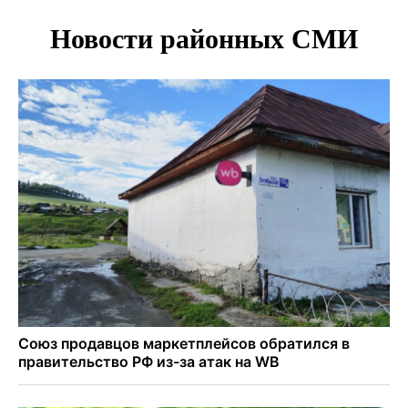
Знаменитый орангутан Бату отметил юбилей в
новосибирском зоопарке
Новосибирские хирурги спасли сердце восьмиклассницы
с донорским клапаном
Более тысячи новосибирцев открыли День
физкультурника на набережной