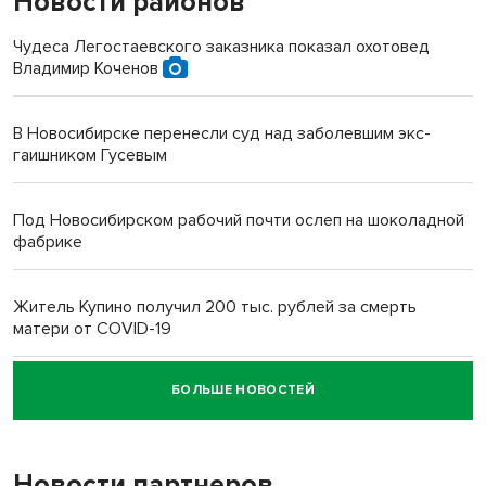
Новости районов
Чудеса Легостаевского заказника показал охотовед
Владимир Коченов
В Новосибирске перенесли суд над заболевшим экс-
гаишником Гусевым
Под Новосибирском рабочий почти ослеп на шоколадной
фабрике
Житель Купино получил 200 тыс. рублей за смерть
матери от COVID-19
БОЛЬШЕ НОВОСТЕЙ
Новосибирский суд наказал водителя за смерть
пенсионерки на вокзале
Новости партнеров
«Мы живём на пастбище!»: в новосибирском селе лошади