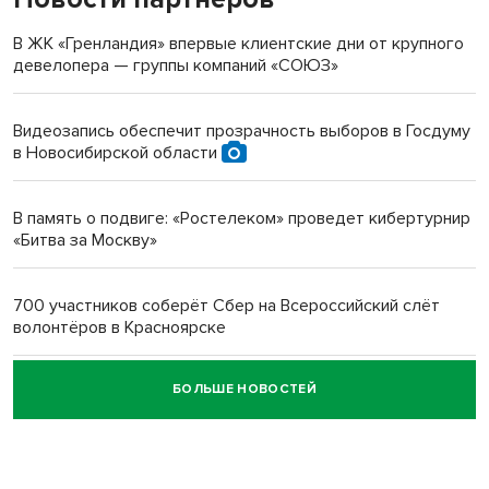
терроризируют жителей
В ЖК «Гренландия» впервые клиентские дни от крупного
девелопера — группы компаний «СОЮЗ»
Инвалид получил условный срок за избиение врачей
протезом под Новосибирском
Видеозапись обеспечит прозрачность выборов в Госдуму
в Новосибирской области
Новосибирский преподаватель с женой вошли в топ-16
многодетных в России
В память о подвиге: «Ростелеком» проведет кибертурнир
«Битва за Москву»
Обновлённое отделение ВТБ открылось в Искитиме
700 участников соберёт Сбер на Всероссийский слёт
волонтёров в Красноярске
БОЛЬШЕ НОВОСТЕЙ
Честный выбор: видеонаблюдение обеспечит
объективность результатов ЕДГ в Новосибирской
области