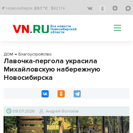
Новосибирск
20.1 °C
$82.17↑
Все новости
Новосибирской
области
ДОМ
→
Благоустройство
Лавочка-пергола украсила
Михайловскую набережную
Новосибирска
09.07.2026
Андрей Волохов