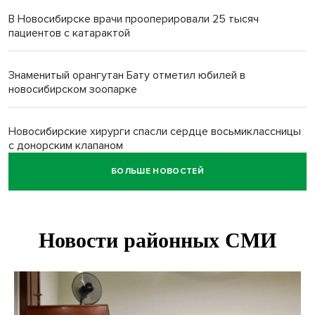
В Новосибирске врачи прооперировали 25 тысяч
пациентов с катарактой
Знаменитый орангутан Бату отметил юбилей в
новосибирском зоопарке
Новосибирские хирурги спасли сердце восьмиклассницы
с донорским клапаном
БОЛЬШЕ НОВОСТЕЙ
Более тысячи новосибирцев открыли День
физкультурника на набережной
Губернатор Андрей Травников подравил новосибирцев с
Днем физкультурника
Семь рейсов за сутки отменили в новосибирском
аэропорту Толмачево