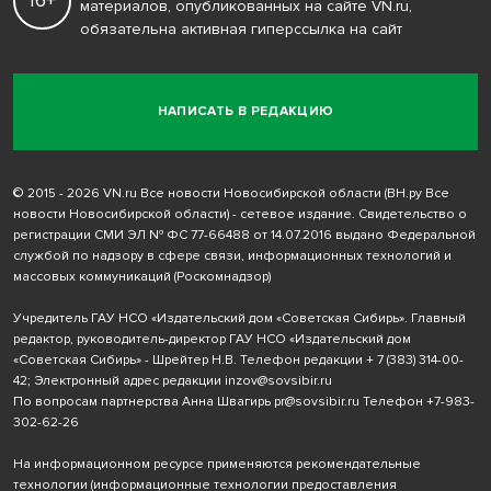
материалов, опубликованных на сайте VN.ru,
обязательна активная гиперссылка на сайт
НАПИСАТЬ В РЕДАКЦИЮ
© 2015 - 2026 VN.ru Все новости Новосибирской области (ВН.ру Все
новости Новосибирской области) - сетевое издание. Свидетельство о
регистрации СМИ ЭЛ № ФС 77-66488 от 14.07.2016 выдано Федеральной
службой по надзору в сфере связи, информационных технологий и
массовых коммуникаций (Роскомнадзор)
Учредитель ГАУ НСО «Издательский дом «Советская Сибирь». Главный
редактор, руководитель-директор ГАУ НСО «Издательский дом
«Советская Сибирь» - Шрейтер Н.В. Телефон редакции
+ 7 (383) 314-00-
42
; Электронный адрес редакции
inzov@sovsibir.ru
По вопросам партнерства Анна Швагирь
pr@sovsibir.ru
Телефон
+7-983-
302-62-26
На информационном ресурсе применяются рекомендательные
технологии
(информационные технологии предоставления