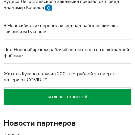
Чудеса Легостаевского заказника показал охотовед
Владимир Коченов
В Новосибирске перенесли суд над заболевшим экс-
гаишником Гусевым
Под Новосибирском рабочий почти ослеп на шоколадной
фабрике
Житель Купино получил 200 тыс. рублей за смерть
матери от COVID-19
БОЛЬШЕ НОВОСТЕЙ
Новосибирский суд наказал водителя за смерть
пенсионерки на вокзале
Новости партнеров
«Мы живём на пастбище!»: в новосибирском селе лошади
терроризируют жителей