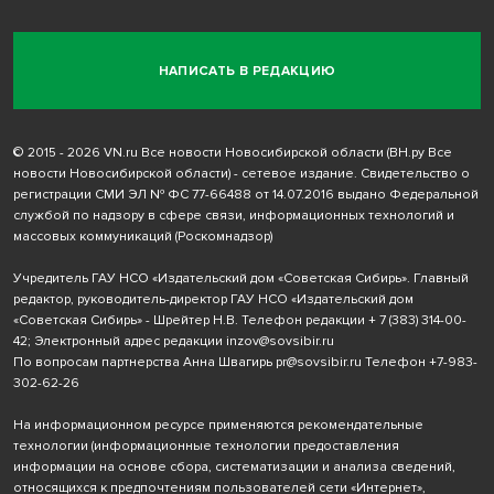
НАПИСАТЬ В РЕДАКЦИЮ
© 2015 - 2026 VN.ru Все новости Новосибирской области (ВН.ру Все
новости Новосибирской области) - сетевое издание. Свидетельство о
регистрации СМИ ЭЛ № ФС 77-66488 от 14.07.2016 выдано Федеральной
службой по надзору в сфере связи, информационных технологий и
массовых коммуникаций (Роскомнадзор)
Учредитель ГАУ НСО «Издательский дом «Советская Сибирь». Главный
редактор, руководитель-директор ГАУ НСО «Издательский дом
«Советская Сибирь» - Шрейтер Н.В. Телефон редакции
+ 7 (383) 314-00-
42
; Электронный адрес редакции
inzov@sovsibir.ru
По вопросам партнерства Анна Швагирь
pr@sovsibir.ru
Телефон
+7-983-
302-62-26
На информационном ресурсе применяются рекомендательные
технологии
(информационные технологии предоставления
информации на основе сбора, систематизации и анализа сведений,
относящихся к предпочтениям пользователей сети «Интернет»,