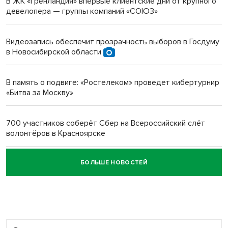
В ЖК «Гренландия» впервые клиентские дни от крупного
девелопера — группы компаний «СОЮЗ»
Инвалид получил условный срок за избиение врачей
протезом под Новосибирском
Видеозапись обеспечит прозрачность выборов в Госдуму
в Новосибирской области
Новосибирский преподаватель с женой вошли в топ-16
многодетных в России
В память о подвиге: «Ростелеком» проведет кибертурнир
«Битва за Москву»
Обновлённое отделение ВТБ открылось в Искитиме
700 участников соберёт Сбер на Всероссийский слёт
волонтёров в Красноярске
БОЛЬШЕ НОВОСТЕЙ
Честный выбор: видеонаблюдение обеспечит
объективность результатов ЕДГ в Новосибирской
области