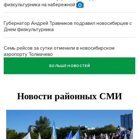
физкультурника на набережной
Губернатор Андрей Травников подравил новосибирцев с
Днем физкультурника
Семь рейсов за сутки отменили в новосибирском
аэропорту Толмачево
БОЛЬШЕ НОВОСТЕЙ
В Новосибирске «Лада» сбила восьмиклассника на
велосипеде
Новосибирцам назвали точное количество выходных
дней на праздники в 2027 году
Годовалый ребёнок оказался заперт в автомобиле в
Новосибирске