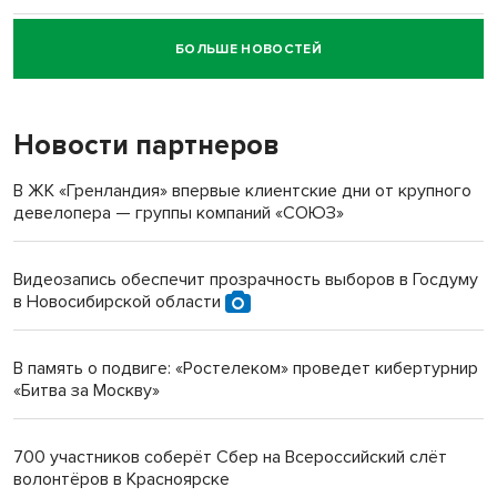
БОЛЬШЕ НОВОСТЕЙ
Новосибирский суд наказал водителя за смерть
пенсионерки на вокзале
Новости партнеров
«Мы живём на пастбище!»: в новосибирском селе лошади
терроризируют жителей
В ЖК «Гренландия» впервые клиентские дни от крупного
девелопера — группы компаний «СОЮЗ»
Инвалид получил условный срок за избиение врачей
протезом под Новосибирском
Видеозапись обеспечит прозрачность выборов в Госдуму
в Новосибирской области
Новосибирский преподаватель с женой вошли в топ-16
многодетных в России
В память о подвиге: «Ростелеком» проведет кибертурнир
«Битва за Москву»
Обновлённое отделение ВТБ открылось в Искитиме
700 участников соберёт Сбер на Всероссийский слёт
волонтёров в Красноярске