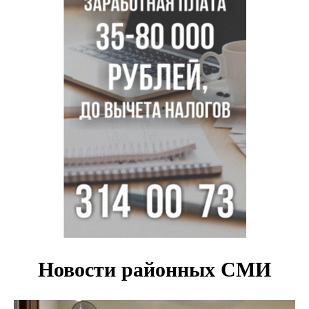
пистолетом в Новосибирске
Царь-томат из Новосибирска побил рекорд России по
весу в 3 кг