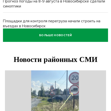
Прогноз погоды на 8-9 августа в Новосибирске сделали
синоптики
Площадки для контроля перегруза начали строить на
въездах в Новосибирск
БОЛЬШЕ НОВОСТЕЙ
Дольщики долгостроя на Титова в Новосибирске
получили ключи от квартир
Доля рыночной ипотеки в России превысила 50% по
итогам июля 2026 года
Новосибирцы лучше всех пишут контрольные по биологии
и химии
Нейросеть для диагностики депрессии в крови создали в
Новосибирске