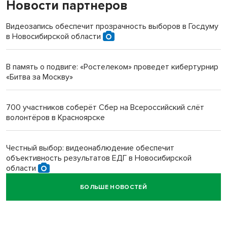
Новости партнеров
«Мы живём на пастбище!»: в новосибирском селе лошади
терроризируют жителей
Видеозапись обеспечит прозрачность выборов в Госдуму
в Новосибирской области
Инвалид получил условный срок за избиение врачей
протезом под Новосибирском
В память о подвиге: «Ростелеком» проведет кибертурнир
«Битва за Москву»
Новосибирский преподаватель с женой вошли в топ-16
многодетных в России
700 участников соберёт Сбер на Всероссийский слёт
волонтёров в Красноярске
Обновлённое отделение ВТБ открылось в Искитиме
Честный выбор: видеонаблюдение обеспечит
объективность результатов ЕДГ в Новосибирской
области
БОЛЬШЕ НОВОСТЕЙ
Кибертанки пошли в бой: «Ростелеком» объявляет
участников «Битвы заводов» от Новосибирской
области