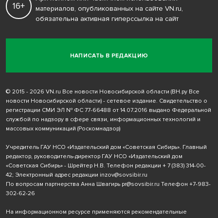
16+
материалов, опубликованных на сайте VN.ru,
обязательна активная гиперссылка на сайт
НАПИСАТЬ В РЕДАКЦИЮ
© 2015 - 2026 VN.ru Все новости Новосибирской области (ВН.ру Все
новости Новосибирской области) - сетевое издание. Свидетельство о
регистрации СМИ ЭЛ № ФС 77-66488 от 14.07.2016 выдано Федеральной
службой по надзору в сфере связи, информационных технологий и
массовых коммуникаций (Роскомнадзор)
Учредитель ГАУ НСО «Издательский дом «Советская Сибирь». Главный
редактор, руководитель-директор ГАУ НСО «Издательский дом
«Советская Сибирь» - Шрейтер Н.В. Телефон редакции
+ 7 (383) 314-00-
42
; Электронный адрес редакции
inzov@sovsibir.ru
По вопросам партнерства Анна Швагирь
pr@sovsibir.ru
Телефон
+7-983-
302-62-26
На информационном ресурсе применяются рекомендательные