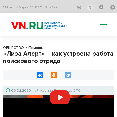
Новосибирск
13.6 °C
$82.17↑
Все новости
Новосибирской
области
ОБЩЕСТВО
→
Помощь
«Лиза Алерт» – как устроена работа
поискового отряда
06.02.2020
Ксения Петренко, ОТС