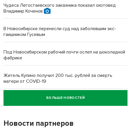
Чудеса Легостаевского заказника показал охотовед
Владимир Коченов
В Новосибирске перенесли суд над заболевшим экс-
гаишником Гусевым
Под Новосибирском рабочий почти ослеп на шоколадной
фабрике
Житель Купино получил 200 тыс. рублей за смерть
матери от COVID-19
БОЛЬШЕ НОВОСТЕЙ
Новосибирский суд наказал водителя за смерть
пенсионерки на вокзале
Новости партнеров
«Мы живём на пастбище!»: в новосибирском селе лошади
терроризируют жителей