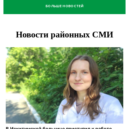
БОЛЬШЕ НОВОСТЕЙ
Площадь у Монумента Славы в Новосибирске пошла
трещинами сразу после ремонта
Африканский врач поразил новосибирцев в травмпункте
Академгородка
Покрытие рулежных дорожек обновили в аэропорту
Толмачево по нацпроекту
В Новосибирске зафиксирован рост заболеваемости
энтеровирусной инфекцией