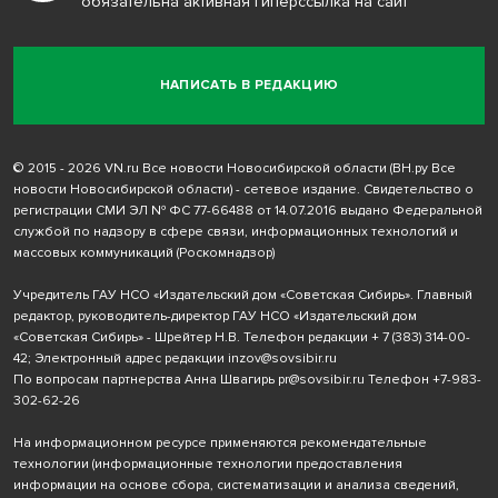
обязательна активная гиперссылка на сайт
НАПИСАТЬ В РЕДАКЦИЮ
© 2015 - 2026 VN.ru Все новости Новосибирской области (ВН.ру Все
новости Новосибирской области) - сетевое издание. Свидетельство о
регистрации СМИ ЭЛ № ФС 77-66488 от 14.07.2016 выдано Федеральной
службой по надзору в сфере связи, информационных технологий и
массовых коммуникаций (Роскомнадзор)
Учредитель ГАУ НСО «Издательский дом «Советская Сибирь». Главный
редактор, руководитель-директор ГАУ НСО «Издательский дом
«Советская Сибирь» - Шрейтер Н.В. Телефон редакции
+ 7 (383) 314-00-
42
; Электронный адрес редакции
inzov@sovsibir.ru
По вопросам партнерства Анна Швагирь
pr@sovsibir.ru
Телефон
+7-983-
302-62-26
На информационном ресурсе применяются рекомендательные
технологии
(информационные технологии предоставления
информации на основе сбора, систематизации и анализа сведений,