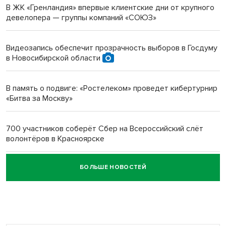
В ЖК «Гренландия» впервые клиентские дни от крупного
девелопера — группы компаний «СОЮЗ»
Инвалид получил условный срок за избиение врачей
протезом под Новосибирском
Видеозапись обеспечит прозрачность выборов в Госдуму
в Новосибирской области
Новосибирский преподаватель с женой вошли в топ-16
многодетных в России
В память о подвиге: «Ростелеком» проведет кибертурнир
«Битва за Москву»
Обновлённое отделение ВТБ открылось в Искитиме
700 участников соберёт Сбер на Всероссийский слёт
волонтёров в Красноярске
БОЛЬШЕ НОВОСТЕЙ
Честный выбор: видеонаблюдение обеспечит
объективность результатов ЕДГ в Новосибирской
области