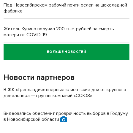
Под Новосибирском рабочий почти ослеп на шоколадной
фабрике
Житель Купино получил 200 тыс. рублей за смерть
матери от COVID-19
БОЛЬШЕ НОВОСТЕЙ
Новосибирский суд наказал водителя за смерть
пенсионерки на вокзале
Новости партнеров
«Мы живём на пастбище!»: в новосибирском селе лошади
терроризируют жителей
В ЖК «Гренландия» впервые клиентские дни от крупного
девелопера — группы компаний «СОЮЗ»
Инвалид получил условный срок за избиение врачей
протезом под Новосибирском
Видеозапись обеспечит прозрачность выборов в Госдуму
в Новосибирской области
Новосибирский преподаватель с женой вошли в топ-16
многодетных в России