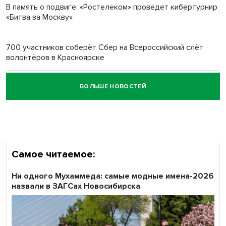
В память о подвиге: «Ростелеком» проведет кибертурнир
«Битва за Москву»
Обновлённое отделение ВТБ открылось в Искитиме
700 участников соберёт Сбер на Всероссийский слёт
волонтёров в Красноярске
БОЛЬШЕ НОВОСТЕЙ
Честный выбор: видеонаблюдение обеспечит
объективность результатов ЕДГ в Новосибирской
области
Самое читаемое:
Ни одного Мухаммеда: самые модные имена-2026
назвали в ЗАГСах Новосибирска