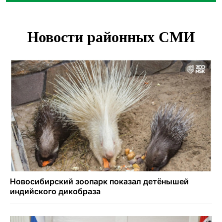
Под Новосибирском водитель авто выжил в
столкновении с поездом
В Новосибирске Роспотребнадзор изъял из продажи 1,4
тонны опасного мяса
Два миллиона на покупку авто получат 28 семей в
Новосибирской области
В Новосибирской области больше тысячи человек
пострадали в ДТП