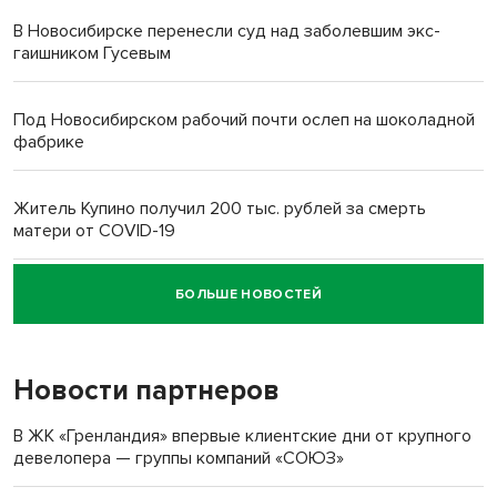
В Новосибирске перенесли суд над заболевшим экс-
гаишником Гусевым
Под Новосибирском рабочий почти ослеп на шоколадной
фабрике
Житель Купино получил 200 тыс. рублей за смерть
матери от COVID-19
БОЛЬШЕ НОВОСТЕЙ
Новосибирский суд наказал водителя за смерть
пенсионерки на вокзале
Новости партнеров
«Мы живём на пастбище!»: в новосибирском селе лошади
терроризируют жителей
В ЖК «Гренландия» впервые клиентские дни от крупного
девелопера — группы компаний «СОЮЗ»
Инвалид получил условный срок за избиение врачей