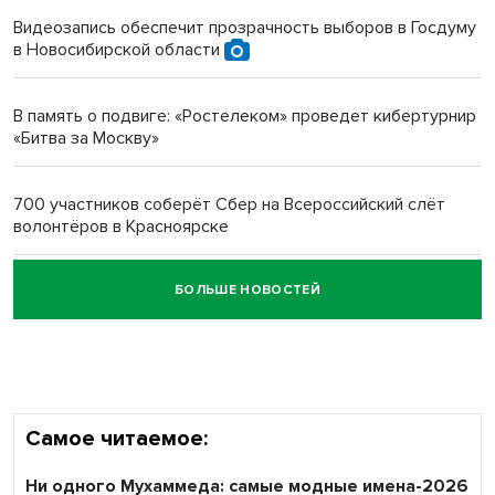
протезом под Новосибирском
Видеозапись обеспечит прозрачность выборов в Госдуму
в Новосибирской области
Новосибирский преподаватель с женой вошли в топ-16
многодетных в России
В память о подвиге: «Ростелеком» проведет кибертурнир
«Битва за Москву»
Обновлённое отделение ВТБ открылось в Искитиме
700 участников соберёт Сбер на Всероссийский слёт
волонтёров в Красноярске
БОЛЬШЕ НОВОСТЕЙ
Честный выбор: видеонаблюдение обеспечит
объективность результатов ЕДГ в Новосибирской
области
Самое читаемое:
Ни одного Мухаммеда: самые модные имена-2026