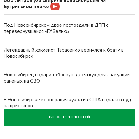
500 литров ухи сварили новосибирцам на
Бугринском пляже
Под Новосибирском двое пострадали в ДТП с
перевернувшейся «ГАЗелью»
Легендарный хоккеист Тарасенко вернулся к брату в
Новосибирск
Новосибирец подарил «боевую десятку» для эвакуации
раненых на СВО
В Новосибирске корпорация кукол из США подала в суд
на приставов
БОЛЬШЕ НОВОСТЕЙ
В Новосибирске минздрав объявил бесплатную
диспансеризацию для 65-летних