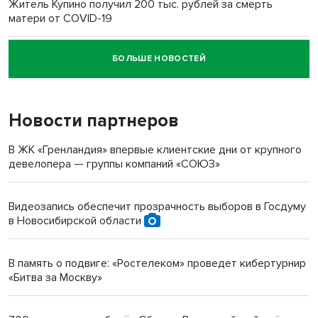
Житель Купино получил 200 тыс. рублей за смерть
матери от COVID-19
БОЛЬШЕ НОВОСТЕЙ
Новосибирский суд наказал водителя за смерть
пенсионерки на вокзале
Новости партнеров
«Мы живём на пастбище!»: в новосибирском селе лошади
терроризируют жителей
В ЖК «Гренландия» впервые клиентские дни от крупного
девелопера — группы компаний «СОЮЗ»
Инвалид получил условный срок за избиение врачей
протезом под Новосибирском
Видеозапись обеспечит прозрачность выборов в Госдуму
в Новосибирской области
Новосибирский преподаватель с женой вошли в топ-16
многодетных в России
В память о подвиге: «Ростелеком» проведет кибертурнир
«Битва за Москву»
Обновлённое отделение ВТБ открылось в Искитиме