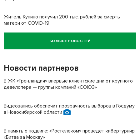
Житель Купино получил 200 тыс. рублей за смерть
матери от COVID-19
БОЛЬШЕ НОВОСТЕЙ
Новосибирский суд наказал водителя за смерть
пенсионерки на вокзале
Новости партнеров
«Мы живём на пастбище!»: в новосибирском селе лошади
терроризируют жителей
В ЖК «Гренландия» впервые клиентские дни от крупного
девелопера — группы компаний «СОЮЗ»
Инвалид получил условный срок за избиение врачей
протезом под Новосибирском
Видеозапись обеспечит прозрачность выборов в Госдуму
в Новосибирской области
Новосибирский преподаватель с женой вошли в топ-16
многодетных в России
В память о подвиге: «Ростелеком» проведет кибертурнир
«Битва за Москву»