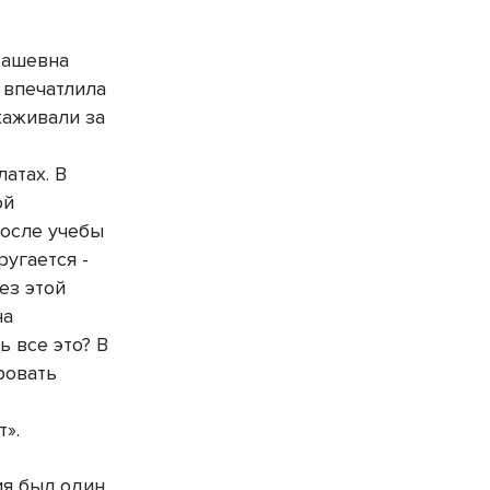
кашевна
 впечатлила
хаживали за
атах. В
ой
после учебы
ругается -
ез этой
на
ь все это? В
ровать
».
ия был один