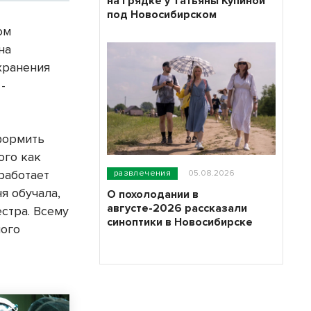
на грядке у Татьяны Купиной
под Новосибирском
ом
на
хранения
-
формить
ого как
работает
развлечения
05.08.2026
я обучала,
О похолодании в
августе-2026 рассказали
стра. Всему
синоптики в Новосибирске
ного