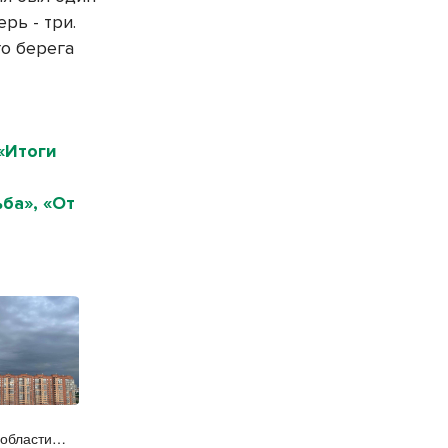
рь - три.
го берега
«Итоги
ба», «От
 области