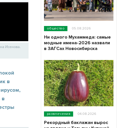
общество
05.08.2026
Ни одного Мухаммеда: самые
модные имена-2026 назвали
ина Исенова.
в ЗАГСах Новосибирска
покой
ик в
вирусом,
 в
естры
развлечения
04.08.2026
Рекордный баклажан вырос