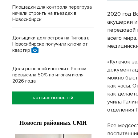
Площадки для контроля перегруза
начали строить на въездах в
2020 год В
Новосибирск
акушерки и
передовой 
всего мира.
Дольщики долгостроя на Титова в
Новосибирске получили ключи от
медицински
квартир
«Кулачок з
Доля рыночной ипотеки в России
документац
превысила 50% по итогам июля
можно быст
2026 года
как часы. О
как делает
БОЛЬШЕ НОВОСТЕЙ
учила Гали
отделения 
Все медсес
воспитанни