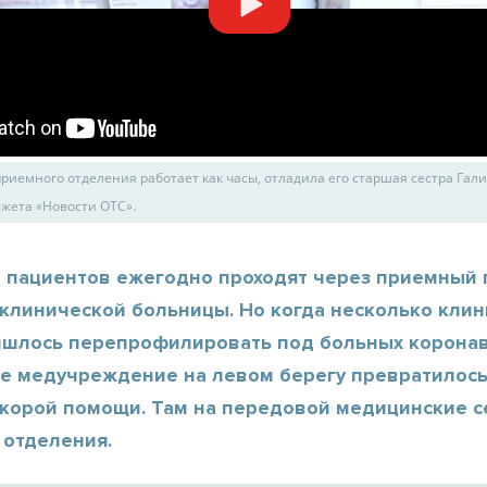
риемного отделения работает как часы, отладила его старшая сестра Гал
южета «Новости ОТС».
ч пациентов ежегодно проходят через приемный 
клинической больницы. Но когда несколько клин
ишлось перепрофилировать под больных корона
е медучреждение на левом берегу превратилось
скорой помощи. Там на передовой медицинские с
 отделения.