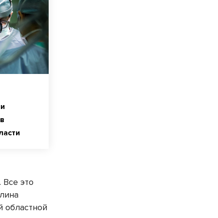
ли
в
ласти
 Все это
алина
й областной