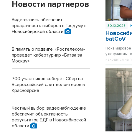
Новости партнеров
Видеозапись обеспечит
прозрачность выборов в Госдуму в
30.10.2025
Новосибирской области
Новосиби
batCoV
Пока мировое 
В память о подвиге: «Ростелеком»
у летучих мыш
проведет кибертурнир «Битва за
находится на 
Москву»
700 участников соберёт Сбер на
Всероссийский слёт волонтёров в
Красноярске
Честный выбор: видеонаблюдение
обеспечит объективность
результатов ЕДГ в Новосибирской
области