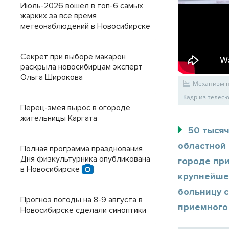
Июль-2026 вошел в топ-6 самых
жарких за все время
метеонаблюдений в Новосибирске
Секрет при выборе макарон
раскрыла новосибирцам эксперт
Ольга Широкова
Механизм п
Кадр из телес
Перец-змея вырос в огороде
жительницы Каргата
50 тыся
областной 
Полная программа празднования
Дня физкультурника опубликована
городе пр
в Новосибирске
крупнейше
больницу 
Прогноз погоды на 8-9 августа в
приемного
Новосибирске сделали синоптики