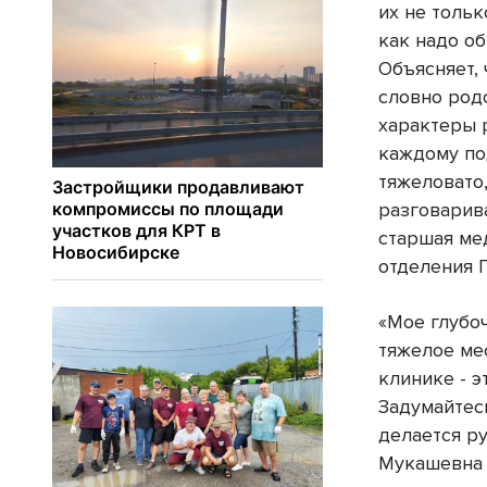
их не тольк
как надо об
Объясняет, 
словно род
характеры 
каждому по
тяжеловато,
разговарива
старшая ме
отделения 
«Мое глубо
тяжелое ме
клинике - э
Задумайтесь
делается р
Мукашевна 