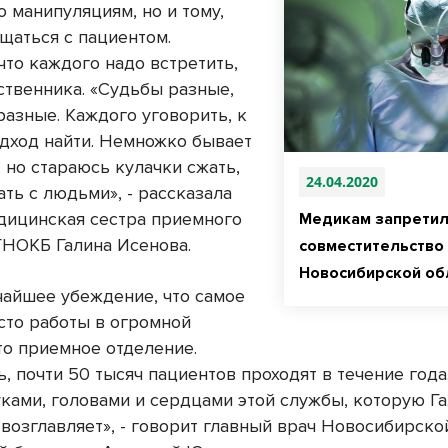
о манипуляциям, но и тому,
щаться с пациентом.
что каждого надо встретить,
ственника. «Судьбы разные,
разные. Каждого уговорить, к
дход найти. Немножко бывает
 но стараюсь кулачки сжать,
24.04.2020
ть с людьми», - рассказала
дицинская сестра приемного
Медикам запрети
ГНОКБ Галина Исенова.
совместительство 
Новосибирской об
чайшее убеждение, что самое
сто работы в огромной
то приемное отделение.
, почти 50 тысяч пациентов проходят в течение года.
уками, головами и сердцами этой службы, которую Г
возглавляет», - говорит главный врач Новосибирско