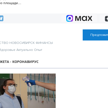
опоздать
7 августа
по площади
РТ в
Предложит
СТВО
НОВОСИБИРСК
ФИНАНСЫ
Здоровье
Актуально
Опыт
ЖЕТА - КОРОНАВИРУС