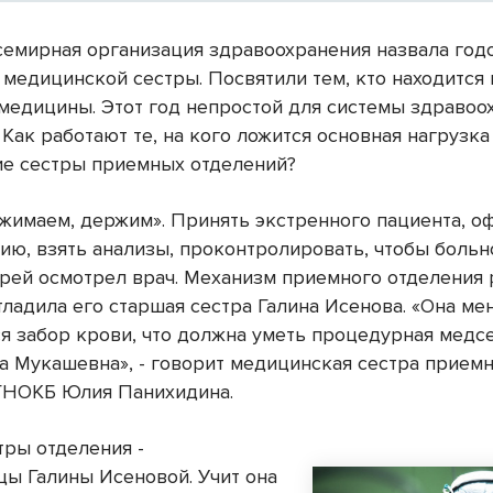
семирная организация здравоохранения назвала год
 медицинской сестры. Посвятили тем, кто находится 
медицины. Этот год непростой для системы здравоо
 Как работают те, на кого ложится основная нагрузка 
е сестры приемных отделений?
ажимаем, держим». Принять экстренного пациента, о
ию, взять анализы, проконтролировать, чтобы больн
рей осмотрел врач. Механизм приемного отделения 
тладила его старшая сестра Галина Исенова. «Она мен
ся забор крови, что должна уметь процедурная медсе
на Мукашевна», - говорит медицинская сестра прием
ГНОКБ Юлия Панихидина.
тры отделения -
цы Галины Исеновой. Учит она