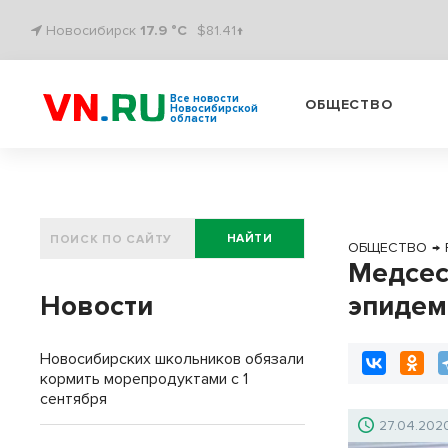
Новосибирск
17.9 °C
$81.41↑
Все новости
ОБЩЕСТВО
Новосибирской
области
НАЙТИ
ОБЩЕСТВО
→
Медсес
Новости
эпидем
Новосибирских школьников обязали
кормить морепродуктами с 1
сентября
27.04.202