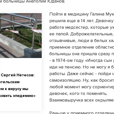
й больницы Анатолий Юданов.
Пойти в медицину Галина Му
решила еще в 14 лет. Девочку
работа медсестер, которые у
ее папой. Доброжелательные,
отзывчивые, люди в белых хал
приемное отделение областн
больницы она пришла сразу 
- в 1974-ом году. «Иногда сын 
иди на пенсию. Но не могу я б
работы. Даже сейчас - пойди 
 Сергей Нетесов:
самоизоляцию. Ну, как бросит
ательским
любой момент могу сориенти
м к вирусу мы
девочек, кого-то поменять.
азвить эпидемию»
Взаимовыручка всех окрыляет
Раньше у приемного отделен