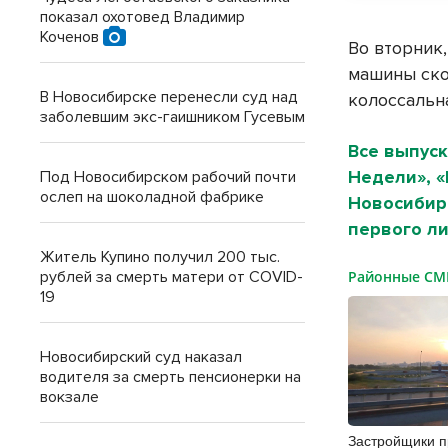
показал охотовед Владимир
Коченов
Во вторник
машины ско
В Новосибирске перенесли суд над
колоссальна
заболевшим экс-гаишником Гусевым
Все выпуск
Недели», 
Под Новосибирском рабочий почти
ослеп на шоколадной фабрике
Новосибирс
первого л
Житель Купино получил 200 тыс.
рублей за смерть матери от COVID-
Районные С
19
Новосибирский суд наказал
водителя за смерть пенсионерки на
вокзале
Застройщики 