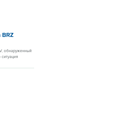
а BRZ
oV, обнаруженный
 ситуация