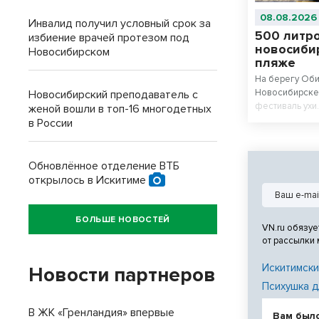
08.08.2026
Инвалид получил условный срок за
500 литро
избиение врачей протезом под
новосиби
Новосибирском
пляже
На берегу Оби
Новосибирске 
Новосибирский преподаватель с
фестиваль ухи
женой вошли в топ-16 многодетных
профессионал
в России
Новосибирско
— сварили вме
приготовления
Обновлённое отделение ВТБ
выстроилась з
открылось в Искитиме
не ушел никто
БОЛЬШЕ НОВОСТЕЙ
VN.ru обязуе
от рассылки
Искитимски
Новости партнеров
Психушка д
В ЖК «Гренландия» впервые
Вам был