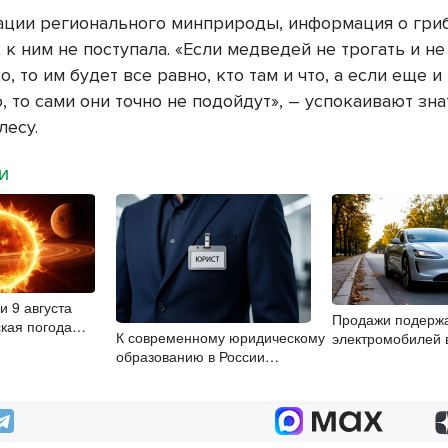
ции регионального минприроды, информация о гри
к ним не поступала. «Если медведей не трогать и н
о, то им будет все равно, кто там и что, а если еще 
, то сами они точно не подойдут», – успокаивают зн
лесу.
МИ
и 9 августа
Продажи подерж
ская погода
К современному юридическому
электромобилей 
образованию в России
Новосибирской об
возникает много вопросов
второй месяц