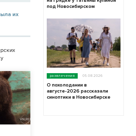
на грядке у Татьяны Купиной
под Новосибирском
была их
ирских
ку
развлечения
05.08.2026
О похолодании в
августе-2026 рассказали
синоптики в Новосибирске