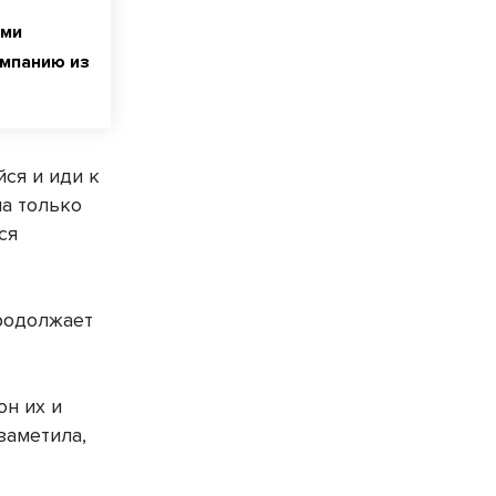
ыми
омпанию из
ся и иди к
а только
ся
продолжает
он их и
заметила,