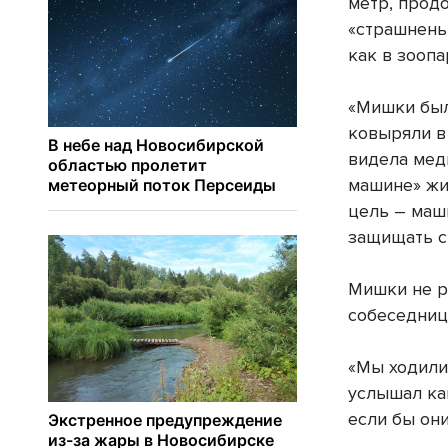
метр, прод
«страшнень
как в зоопа
«Мишки был
ковыряли в 
видела мед
машине» жи
цель – маш
защищать с
Мишки не р
собеседница
«Мы ходили 
услышал как
если бы он