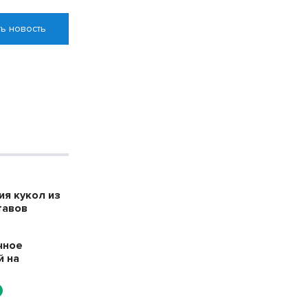
ь новость
я кукол из
тавов
чное
й на