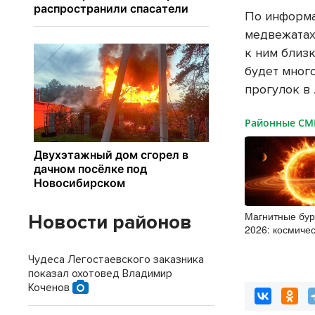
По информа
медвежатах 
к ним близк
будет много
прогулок в 
Районные С
Магнитные бур
Новости районов
2026: космиче
успокоилась
Чудеса Легостаевского заказника
показал охотовед Владимир
Коченов