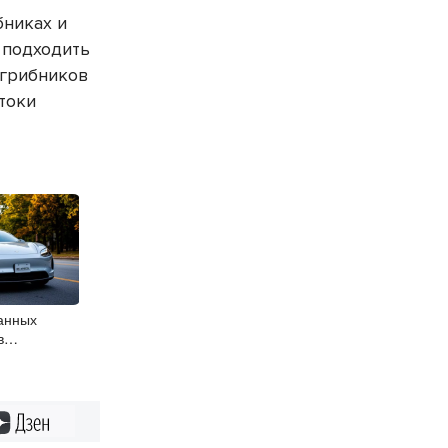
бниках и
е подходить
и грибников
атоки
анных
в
ласти растут
Дзен