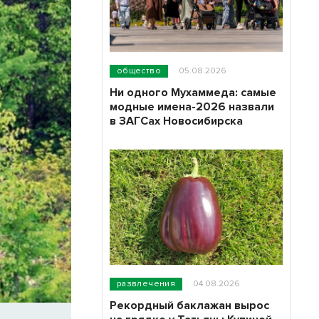
общество
05.08.2026
Ни одного Мухаммеда: самые
модные имена-2026 назвали
в ЗАГСах Новосибирска
развлечения
04.08.2026
Рекордный баклажан вырос