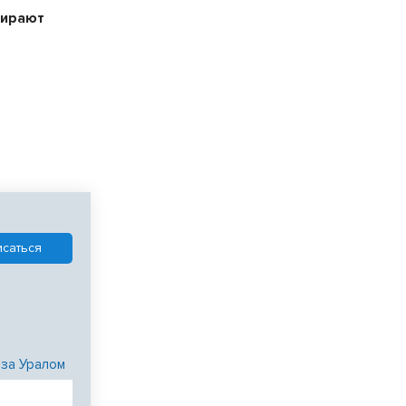
бирают
 за Уралом