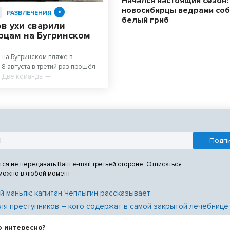
Начался настоящий сезон:
новосибирцы ведрами со
РАЗВЛЕЧЕНИЯ
белый гриб
в ухи сварили
рцам на Бугринском
 на Бугринском пляже в
8 августа в третий раз прошёл
. Две команды —
ьные повара из
го колледжа питания и любители
сте 500 литров супа. После
 очередь отдыхающих на пляже
а бесплатной ухой – голодным
.
тся не передавать Ваш e-mail третьей стороне. Отписаться
 можно в любой момент
й маньяк: капитан Чеплыгин рассказывает
ля преступников – кого содержат в самой закрытой лечебнице
о интересно?