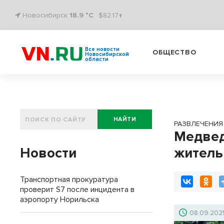
Новосибирск
18.9 °C
$82.17↑
Все новости
ОБЩЕСТВО
Новосибирской
области
НАЙТИ
РАЗВЛЕЧЕНИЯ
Медвед
Новости
житель
Транспортная прокуратура
проверит S7 после инцидента в
аэропорту Норильска
08.09.202