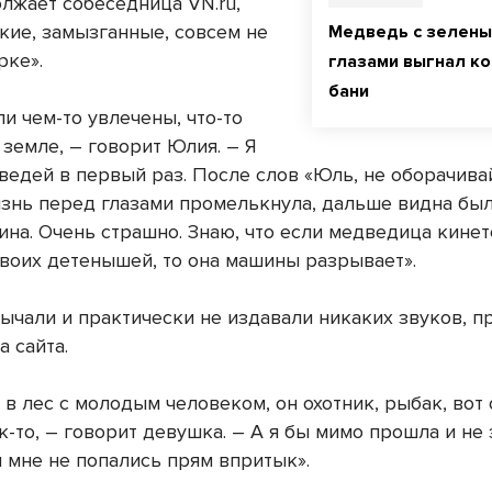
олжает собеседница VN.ru,
кие, замызганные, совсем не
Медведь с зелен
рке».
глазами выгнал к
бани
и чем-то увлечены, что-то
земле, – говорит Юлия. – Я
ведей в первый раз. После слов «Юль, не оборачивай
знь перед глазами промелькнула, дальше видна был
ина. Очень страшно. Знаю, что если медведица кинет
воих детенышей, то она машины разрывает».
ычали и практически не издавали никаких звуков, 
 сайта.
в лес с молодым человеком, он охотник, рыбак, вот 
-то, – говорит девушка. – А я бы мимо прошла и не 
и мне не попались прям впритык».