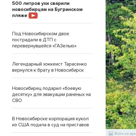
500 литров ухи сварили
новосибирцам на Бугринском
пляже
Под Новосибирском двое
пострадали в ДТП с
перевернувшейся «ГАЗелью»
Легендарный хоккеист Тарасенко
вернулся к брату в Новосибирск
Новосибирец подарил «боевую
десятку» для эвакуации раненых на
СВО
В Новосибирске корпорация кукол
из США подала в суд на приставов
Фото из арх