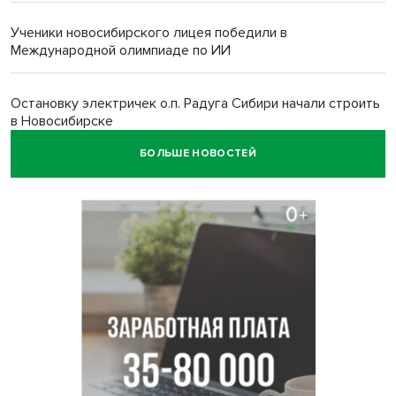
Ученики новосибирского лицея победили в
Международной олимпиаде по ИИ
Остановку электричек о.п. Радуга Сибири начали строить
в Новосибирске
БОЛЬШЕ НОВОСТЕЙ
Транспортная прокуратура проверит S7 после инцидента
в аэропорту Норильска
500 литров ухи сварили новосибирцам на
Бугринском пляже
Под Новосибирском двое пострадали в ДТП с
перевернувшейся «ГАЗелью»
Легендарный хоккеист Тарасенко вернулся к брату в