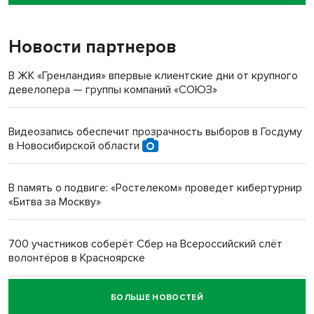
пенсионерки на вокзале
Новости партнеров
«Мы живём на пастбище!»: в новосибирском селе лошади
терроризируют жителей
В ЖК «Гренландия» впервые клиентские дни от крупного
девелопера — группы компаний «СОЮЗ»
Инвалид получил условный срок за избиение врачей
протезом под Новосибирском
Видеозапись обеспечит прозрачность выборов в Госдуму
в Новосибирской области
Новосибирский преподаватель с женой вошли в топ-16
многодетных в России
В память о подвиге: «Ростелеком» проведет кибертурнир
«Битва за Москву»
Обновлённое отделение ВТБ открылось в Искитиме
700 участников соберёт Сбер на Всероссийский слёт
волонтёров в Красноярске
БОЛЬШЕ НОВОСТЕЙ
Честный выбор: видеонаблюдение обеспечит
объективность результатов ЕДГ в Новосибирской