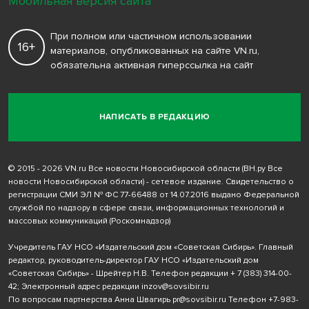
Мобильная версия сайта
При полном или частичном использовании
16+
материалов, опубликованных на сайте VN.ru,
обязательна активная гиперссылка на сайт
НАПИСАТЬ В РЕДАКЦИЮ
© 2015 - 2026 VN.ru Все новости Новосибирской области (ВН.ру Все
новости Новосибирской области) - сетевое издание. Свидетельство о
регистрации СМИ ЭЛ № ФС 77-66488 от 14.07.2016 выдано Федеральной
службой по надзору в сфере связи, информационных технологий и
массовых коммуникаций (Роскомнадзор)
Учредитель ГАУ НСО «Издательский дом «Советская Сибирь». Главный
редактор, руководитель-директор ГАУ НСО «Издательский дом
«Советская Сибирь» - Шрейтер Н.В. Телефон редакции
+ 7 (383) 314-00-
42
; Электронный адрес редакции
inzov@sovsibir.ru
По вопросам партнерства Анна Швагирь
pr@sovsibir.ru
Телефон
+7-983-