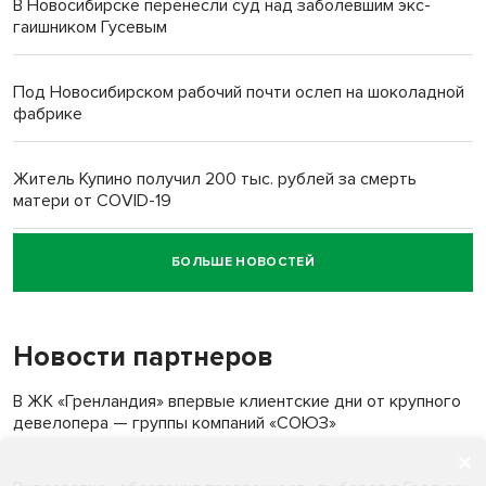
В Новосибирске перенесли суд над заболевшим экс-
гаишником Гусевым
Под Новосибирском рабочий почти ослеп на шоколадной
фабрике
Житель Купино получил 200 тыс. рублей за смерть
матери от COVID-19
БОЛЬШЕ НОВОСТЕЙ
Новосибирский суд наказал водителя за смерть
пенсионерки на вокзале
Новости партнеров
«Мы живём на пастбище!»: в новосибирском селе лошади
терроризируют жителей
В ЖК «Гренландия» впервые клиентские дни от крупного
девелопера — группы компаний «СОЮЗ»
Инвалид получил условный срок за избиение врачей
протезом под Новосибирском