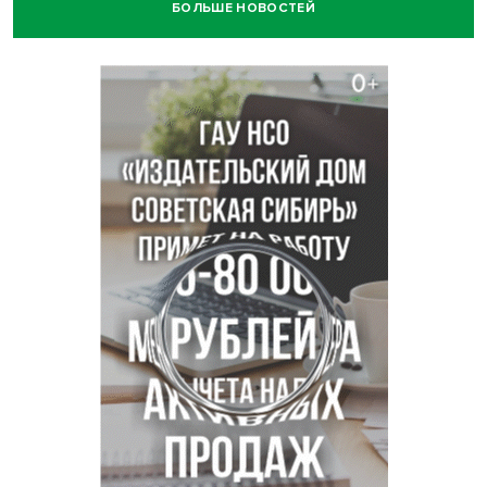
БОЛЬШЕ НОВОСТЕЙ
В Новосибирской области больше тысячи человек
пострадали в ДТП
Ячейку международной группировки телефонных
мошенников накрыло ФСБ в Новосибирске
«Мамкиных грабителей» задержали за кражу с
пистолетом в Новосибирске
Царь-томат из Новосибирска побил рекорд России по
весу в 3 кг