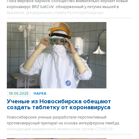
Пока мировое научное сообщество внимательно изучает новый
коронавирус BRZ batCoV, обнаруженный у летучих мышей в
Бразилии, федеральная служба Роспотребнадзора
подтверждает, что ситуация находится на постоянном
оперативном контроле.
18.06.2025
НАУКА
Ученые из Новосибирска обещают
создать таблетку от коронавируса
Новосибирские ученые разработали перспективный
противовирусный препарат на основе интерферона лямбда,
обладающий выраженной активностью против COVID-19.