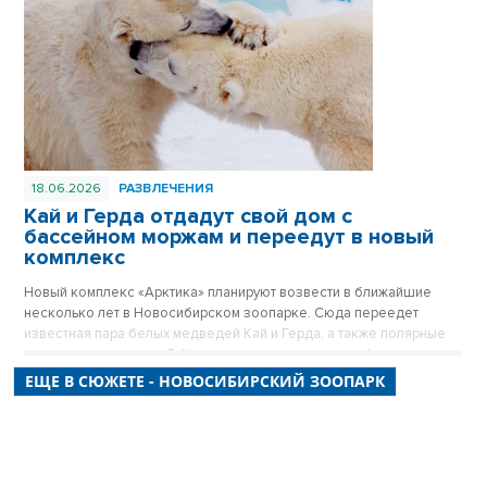
18.06.2026
РАЗВЛЕЧЕНИЯ
Кай и Герда отдадут свой дом с
бассейном моржам и переедут в новый
комплекс
Новый комплекс «Арктика» планируют возвести в ближайшие
несколько лет в Новосибирском зоопарке. Сюда переедет
известная пара белых медведей Кай и Герда, а также полярные
совы, волки и песцы. Об этом рассказал в прямом эфире
«Новосибирских новостей» директор Новосибирского зоопарка
ЕЩЕ В СЮЖЕТЕ - НОВОСИБИРСКИЙ ЗООПАРК
Андрей Шило.