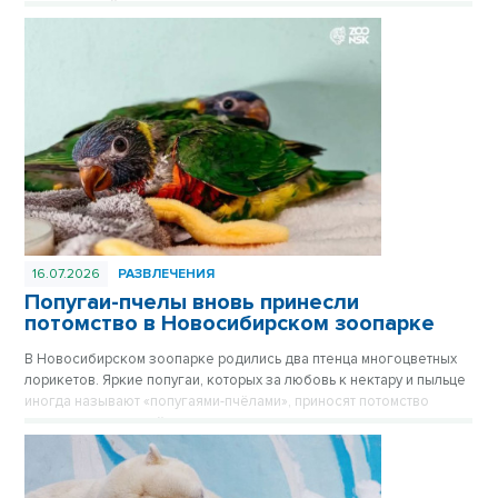
среди камней.
16.07.2026
РАЗВЛЕЧЕНИЯ
Попугаи-пчелы вновь принесли
потомство в Новосибирском зоопарке
В Новосибирском зоопарке родились два птенца многоцветных
лорикетов. Яркие попугаи, которых за любовь к нектару и пыльце
иногда называют «попугаями-пчёлами», приносят потомство
практически каждый год, и этот не стал исключением.