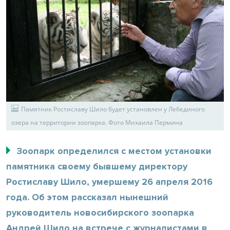
Памятник Ростиславу Шило будет установлен у Лебединого
озера на территории зоопарка. Фото Михаила Пермина
Зоопарк определился с местом установки
памятника своему бывшему директору
Ростиславу Шило, умершему 26 апреля 2016
года. Об этом рассказал нынешний
руководитель новосибирского зоопарка
Андрей Шило на встрече с журналистами в