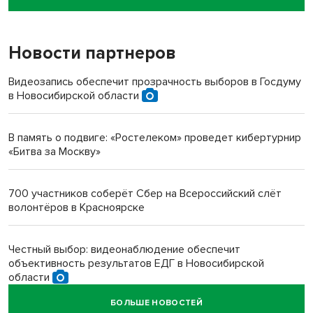
пенсионерки на вокзале
Новости партнеров
«Мы живём на пастбище!»: в новосибирском селе лошади
терроризируют жителей
Видеозапись обеспечит прозрачность выборов в Госдуму
в Новосибирской области
Инвалид получил условный срок за избиение врачей
протезом под Новосибирском
В память о подвиге: «Ростелеком» проведет кибертурнир
«Битва за Москву»
Новосибирский преподаватель с женой вошли в топ-16
многодетных в России
700 участников соберёт Сбер на Всероссийский слёт
волонтёров в Красноярске
Обновлённое отделение ВТБ открылось в Искитиме
Честный выбор: видеонаблюдение обеспечит
объективность результатов ЕДГ в Новосибирской
области
БОЛЬШЕ НОВОСТЕЙ