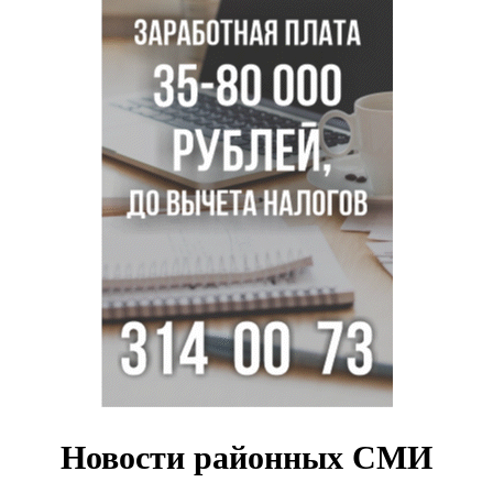
Актриса из Новосибирска Евгения Туркова сыграла мать
в сериале «Малой»
Трех туберкулезников под конвоем доставили в
больницу Новосибирской области