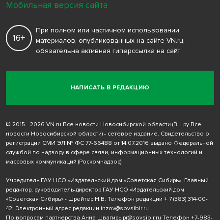
Мобильная версия сайта
При полном или частичном использовании
16+
материалов, опубликованных на сайте VN.ru,
обязательна активная гиперссылка на сайт
НАПИСАТЬ В РЕДАКЦИЮ
© 2015 - 2026 VN.ru Все новости Новосибирской области (ВН.ру Все
новости Новосибирской области) - сетевое издание. Свидетельство о
регистрации СМИ ЭЛ № ФС 77-66488 от 14.07.2016 выдано Федеральной
службой по надзору в сфере связи, информационных технологий и
массовых коммуникаций (Роскомнадзор)
Учредитель ГАУ НСО «Издательский дом «Советская Сибирь». Главный
редактор, руководитель-директор ГАУ НСО «Издательский дом
«Советская Сибирь» - Шрейтер Н.В. Телефон редакции
+ 7 (383) 314-00-
42
; Электронный адрес редакции
inzov@sovsibir.ru
По вопросам партнерства Анна Швагирь
pr@sovsibir.ru
Телефон
+7-983-