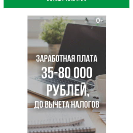
В Новосибирске зафиксирован рост заболеваемости
энтеровирусной инфекцией
В Новосибирске осудили внука за продажу дедова ружья
псевдо-мигранту
В Новосибирске по КРТ сдали первую очередь
миниполиса «Фора»
О пустырях в центре Новосибирска из-за лимита
площади КРТ предупредили эксперты