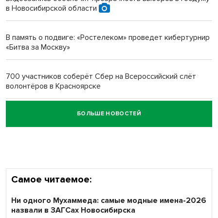
в Новосибирской области
Новосибирский преподаватель с женой вошли в топ-16
многодетных в России
В память о подвиге: «Ростелеком» проведет кибертурнир
«Битва за Москву»
Обновлённое отделение ВТБ открылось в Искитиме
700 участников соберёт Сбер на Всероссийский слёт
волонтёров в Красноярске
БОЛЬШЕ НОВОСТЕЙ
Честный выбор: видеонаблюдение обеспечит
объективность результатов ЕДГ в Новосибирской
области
Самое читаемое:
Ни одного Мухаммеда: самые модные имена-2026
назвали в ЗАГСах Новосибирска