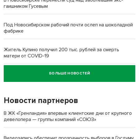
гаишником Гусевым
Под Новосибирском рабочий почти ослеп на шоколадной
фабрике
Житель Купино получил 200 тыс. рублей за смерть
матери от COVID-19
БОЛЬШЕ НОВОСТЕЙ
Новосибирский суд наказал водителя за смерть
пенсионерки на вокзале
Новости партнеров
«Мы живём на пастбище!»: в новосибирском селе лошади
терроризируют жителей
В ЖК «Гренландия» впервые клиентские дни от крупного
девелопера — группы компаний «СОЮЗ»
Инвалид получил условный срок за избиение врачей
протезом под Новосибирском
Видеозапись обеспечит прозрачность выборов в Госдуму