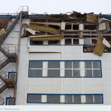
сея Танюшина