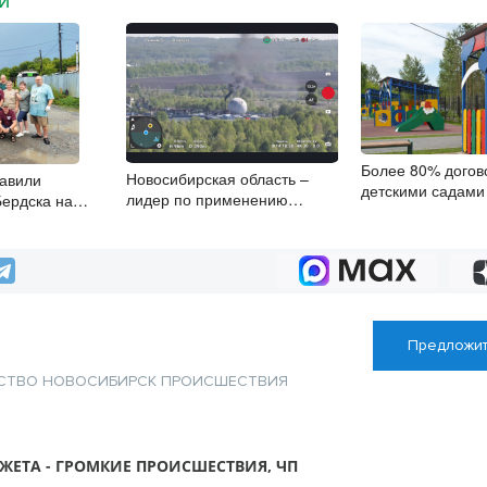
МИ
Более 80% догов
Новосибирская область –
равили
детскими садами
лидер по применению
Бердска на
заключили онлай
беспилотников в охране
ам
цифровой подпи
природы
Предложит
СТВО
НОВОСИБИРСК
ПРОИСШЕСТВИЯ
ЖЕТА - ГРОМКИЕ ПРОИСШЕСТВИЯ, ЧП