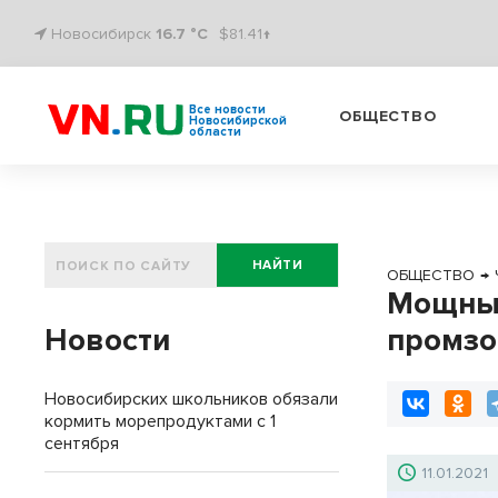
Новосибирск
16.7 °C
$81.41↑
Все новости
ОБЩЕСТВО
Новосибирской
области
НАЙТИ
ОБЩЕСТВО
→
Мощный
Новости
промзо
Новосибирских школьников обязали
кормить морепродуктами с 1
сентября
11.01.2021