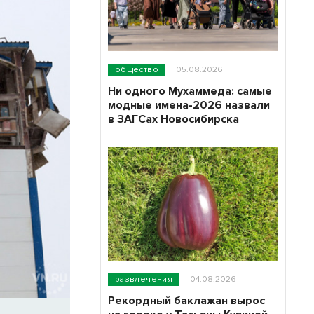
общество
05.08.2026
Ни одного Мухаммеда: самые
модные имена-2026 назвали
в ЗАГСах Новосибирска
развлечения
04.08.2026
Рекордный баклажан вырос