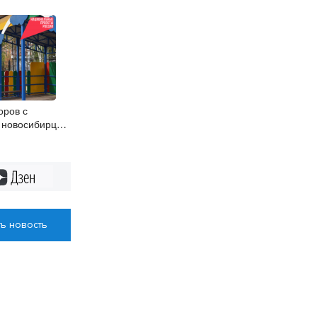
оров с
 новосибирцы
н при помощи
си
Дзен
ь новость