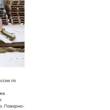
ссии по
жа.
е
о. Пожарно-