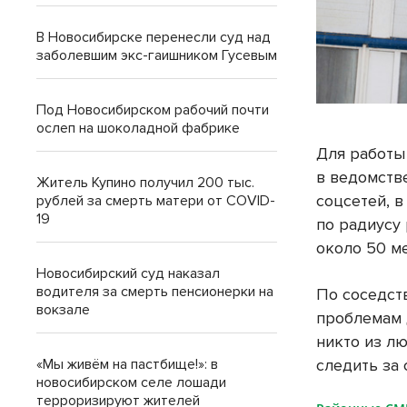
В Новосибирске перенесли суд над
заболевшим экс-гаишником Гусевым
Под Новосибирском рабочий почти
ослеп на шоколадной фабрике
Для работы
в ведомств
Житель Купино получил 200 тыс.
соцсетей, 
рублей за смерть матери от COVID-
19
по радиусу
около 50 ме
Новосибирский суд наказал
водителя за смерть пенсионерки на
По соседст
вокзале
проблемам 
никто из л
следить за
«Мы живём на пастбище!»: в
новосибирском селе лошади
терроризируют жителей