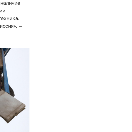
 наличие
ии
техника.
ссия», –