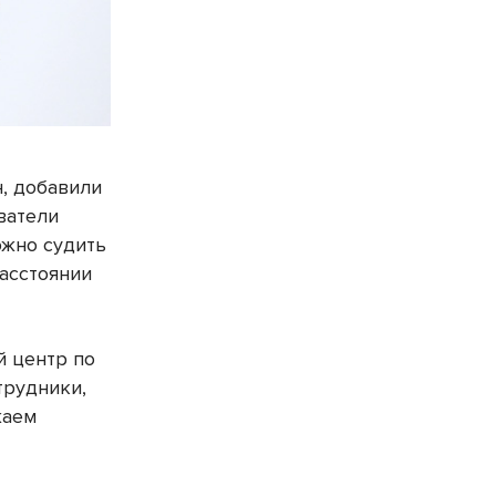
, добавили
ватели
ожно судить
расстоянии
й центр по
трудники,
жаем