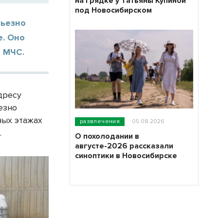
на грядке у Татьяны Купиной
под Новосибирском
рьезно
е. Оно
и МЧС.
дресу
езно
ных этажах
развлечения
05.08.2026
.
О похолодании в
августе-2026 рассказали
синоптики в Новосибирске