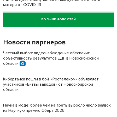
матери от COVID-19
БОЛЬШЕ НОВОСТЕЙ
Новосибирский суд наказал водителя за смерть
пенсионерки на вокзале
Новости партнеров
«Мы живём на пастбище!»: в новосибирском селе лошади
терроризируют жителей
Честный выбор: видеонаблюдение обеспечит
объективность результатов ЕДГ в Новосибирской
Инвалид получил условный срок за избиение врачей
области
протезом под Новосибирском
Кибертанки пошли в бой: «Ростелеком» объявляет
Новосибирский преподаватель с женой вошли в топ-16
участников «Битвы заводов» от Новосибирской
многодетных в России
области
Обновлённое отделение ВТБ открылось в Искитиме
Наука в моде: более чем на треть выросло число заявок
на Научную премию Сбера 2026