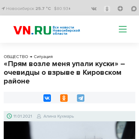
Новосибирск
25.7 °C
$80.93↓
Все новости
Новосибирской
области
ОБЩЕСТВО
→
Ситуация
«Прям возле меня упали куски» –
очевидцы о взрыве в Кировском
районе
11.01.2021
Алина Кухмарь