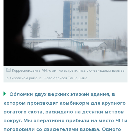
Корреспонденты VN.ru лично встретились с очевидцами взрыва
в Кировском районе. Фото Алексея Танюшина
Обломки двух верхних этажей здания, в
котором производят комбикорм для крупного
рогатого скота, раскидало на десятки метров
вокруг. Мы оперативно прибыли на место ЧП и
поговорили со свидетелями взрыва. Одного