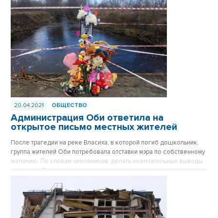
20.04.2021
ОБЩЕСТВО
Администрация Оби ответила на
открытое письмо местных жителей
После трагедии на реке Власиха, в которой погиб дошкольник,
группа жителей Оби потребовала отставки мэра по собственному
желанию. По словам чиновников, делать окончательные выводы
еще рано. По двум несчастным случаям, произошедшим в городе
за один неполный месяц, проводятся проверки и следственные
действия. Похороны утонувшего 6-летнего Максима Ф. пройдут в
городе Обь, сегодня, 20 апреля.