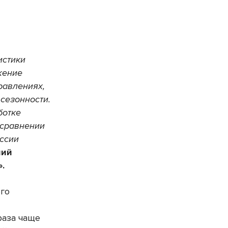
истики
жение
равлениях,
 сезонности.
ботке
 сравнении
оссии
ший
.
его
раза чаще