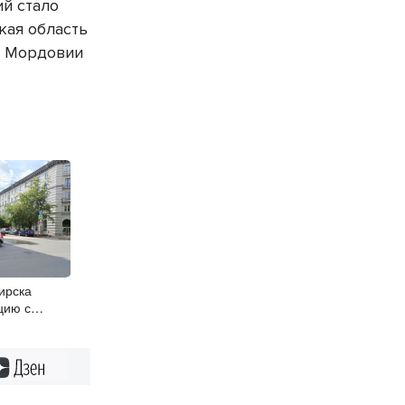
ий стало
кая область
 в Мордовии
ирска
цию с
й на улице
Дзен