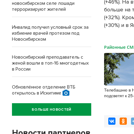
(+46%). На 
новосибирском селе лошади
терроризируют жителей
больше на т
(+32%). Кро
(+30%) и в Я
Инвалид получил условный срок за
избиение врачей протезом под
Новосибирском
Районные С
Новосибирский преподаватель с
женой вошли в топ-16 многодетных
в России
Обновлённое отделение ВТБ
Телебашню в 
открылось в Искитиме
подсветят к 2
БОЛЬШЕ НОВОСТЕЙ
Новости партнеров