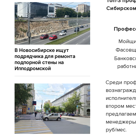
Топ-3 про
Сибирском
Профес
Мойщ
Фасовщ
Банковс
работн
Среди проф
вознагражд
исполнителя
втором мес
предлагаем
менеджеры 
руб/мес.