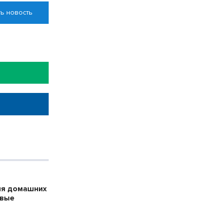
ь новость
ля домашних
ивые