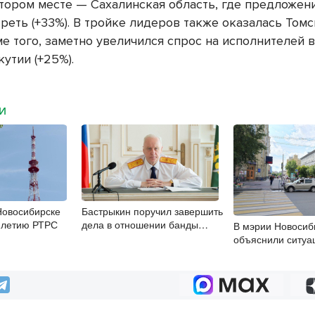
втором месте — Сахалинская область, где предложен
реть (+33%). В тройке лидеров также оказалась Томс
ме того, заметно увеличился спрос на исполнителей
кутии (+25%).
МИ
Новосибирске
Бастрыкин поручил завершить
5-летию РТРС
дела в отношении банды
В мэрии Новосиб
подростков из Новосибирска
объяснили ситуа
пешеходной зоно
Ленина