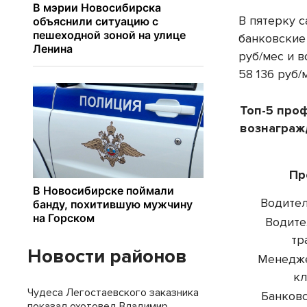
В пятерку 
банковские
руб/мес и 
58 136 руб/
Топ-5 про
вознаграж
Пр
Водите
Водите
тр
Новости районов
Менедже
кл
Чудеса Легостаевского заказника
Банков
показал охотовед Владимир