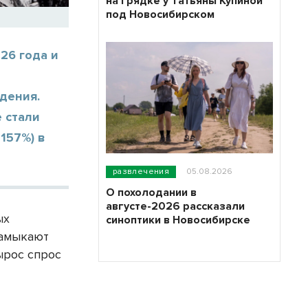
на грядке у Татьяны Купиной
под Новосибирском
26 года и
дения.
 стали
+157%) в
развлечения
05.08.2026
О похолодании в
августе-2026 рассказали
ых
синоптики в Новосибирске
Замыкают
ырос спрос