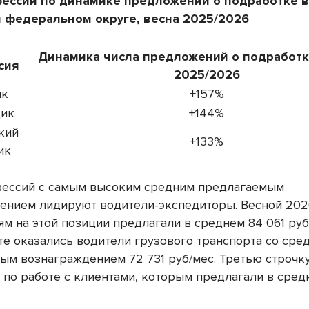
фессий по динамике предложений о подработке 
 федеральном округе, весна 2025/2026
Динамика числа предложений о подработке
сия
2025/2026
ик
+157%
ик
+144%
кий
+133%
ик
ессий с самым высоким средним предлагаемым
ением лидируют водители-экспедиторы. Весной 202
м на этой позиции предлагали в среднем 84 061 руб
те оказались водители грузового транспорта со сре
ым вознаграждением 72 731 руб/мес. Третью строчк
по работе с клиентами, которым предлагали в сред