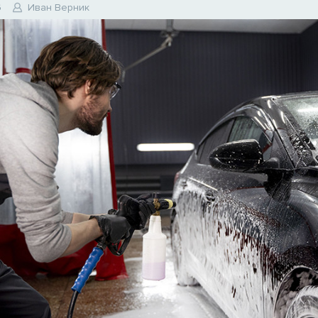
6
Иван Верник