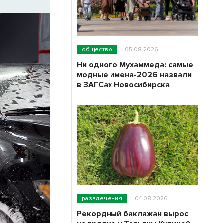
общество
05.08.2026
Ни одного Мухаммеда: самые
модные имена-2026 назвали
в ЗАГСах Новосибирска
развлечения
04.08.2026
Рекордный баклажан вырос