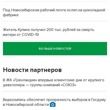
Под Новосибирском рабочий почти ослеп на шоколадной
фабрике
Житель Купино получил 200 тыс. рублей за смерть
матери от COVID-19
БОЛЬШЕ НОВОСТЕЙ
Новосибирский суд наказал водителя за смерть
пенсионерки на вокзале
Новости партнеров
«Мы живём на пастбище!»: в новосибирском селе лошади
терроризируют жителей
В ЖК «Гренландия» впервые клиентские дни от крупного
девелопера — группы компаний «СОЮЗ»
Инвалид получил условный срок за избиение врачей
протезом под Новосибирском
Видеозапись обеспечит прозрачность выборов в Госдуму
в Новосибирской области
Новосибирский преподаватель с женой вошли в топ-16