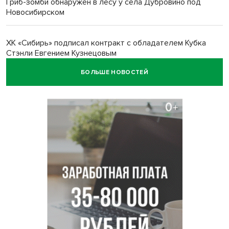
Гриб-зомби обнаружен в лесу у села Дубровино под
Новосибирском
ХК «Сибирь» подписал контракт с обладателем Кубка
Стэнли Евгением Кузнецовым
БОЛЬШЕ НОВОСТЕЙ
Отправил инвалида на СВО и получил его «посмертные»
выплаты адвокат из Черепаново
Андрей Травников поздравил новосибирцев с
юбилейным Днем строителя
Ученики новосибирского лицея победили в
Международной олимпиаде по ИИ
Остановку электричек о.п. Радуга Сибири начали строить
в Новосибирске