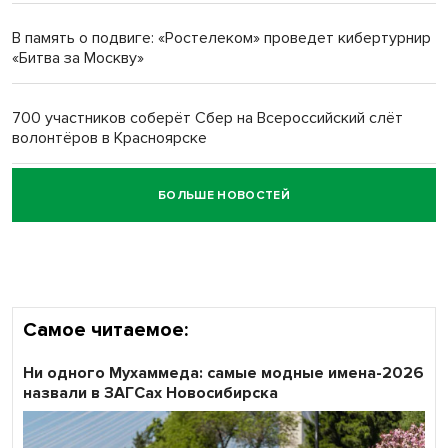
многодетных в России
В память о подвиге: «Ростелеком» проведет кибертурнир
«Битва за Москву»
Обновлённое отделение ВТБ открылось в Искитиме
700 участников соберёт Сбер на Всероссийский слёт
волонтёров в Красноярске
БОЛЬШЕ НОВОСТЕЙ
Честный выбор: видеонаблюдение обеспечит
объективность результатов ЕДГ в Новосибирской
области
Самое читаемое:
Ни одного Мухаммеда: самые модные имена-2026
назвали в ЗАГСах Новосибирска