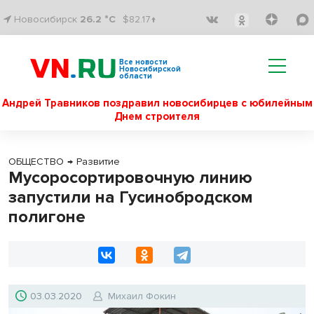
Новосибирск
26.2 °C
$82.17↑
Все новости
Новосибирской
области
Андрей Травников поздравил новосибирцев с юбилейным
Днем строителя
ОБЩЕСТВО
→
Развитие
Мусоросортировочную линию
запустили на Гусинобродском
полигоне
03.03.2020
Михаил Фокин