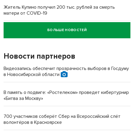
Житель Купино получил 200 тыс. рублей за смерть
матери от COVID-19
БОЛЬШЕ НОВОСТЕЙ
Новосибирский суд наказал водителя за смерть
пенсионерки на вокзале
Новости партнеров
«Мы живём на пастбище!»: в новосибирском селе лошади
терроризируют жителей
Видеозапись обеспечит прозрачность выборов в Госдуму
в Новосибирской области
Инвалид получил условный срок за избиение врачей
протезом под Новосибирском
В память о подвиге: «Ростелеком» проведет кибертурнир
«Битва за Москву»
Новосибирский преподаватель с женой вошли в топ-16
многодетных в России
700 участников соберёт Сбер на Всероссийский слёт
волонтёров в Красноярске
Обновлённое отделение ВТБ открылось в Искитиме