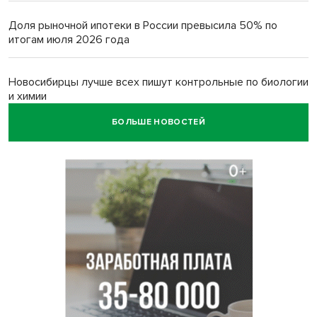
Доля рыночной ипотеки в России превысила 50% по
итогам июля 2026 года
Новосибирцы лучше всех пишут контрольные по биологии
и химии
БОЛЬШЕ НОВОСТЕЙ
Нейросеть для диагностики депрессии в крови создали в
Новосибирске
Двум бойцам СВО после минно-взрывной травмы
«оживили» нервы в Новосибирске
Персидский ковер «108 шахов» впервые вывезли из музея
Востока в Новосибирск
Актриса из Новосибирска Евгения Туркова сыграла мать