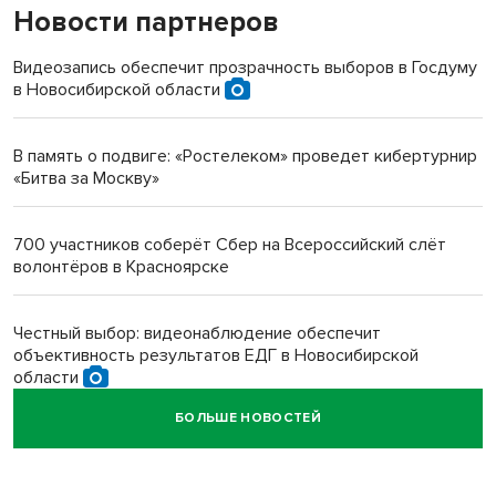
Новости партнеров
«Мы живём на пастбище!»: в новосибирском селе лошади
терроризируют жителей
Видеозапись обеспечит прозрачность выборов в Госдуму
в Новосибирской области
Инвалид получил условный срок за избиение врачей
протезом под Новосибирском
В память о подвиге: «Ростелеком» проведет кибертурнир
«Битва за Москву»
Новосибирский преподаватель с женой вошли в топ-16
многодетных в России
700 участников соберёт Сбер на Всероссийский слёт
волонтёров в Красноярске
Обновлённое отделение ВТБ открылось в Искитиме
Честный выбор: видеонаблюдение обеспечит
объективность результатов ЕДГ в Новосибирской
области
БОЛЬШЕ НОВОСТЕЙ
Кибертанки пошли в бой: «Ростелеком» объявляет
участников «Битвы заводов» от Новосибирской
области