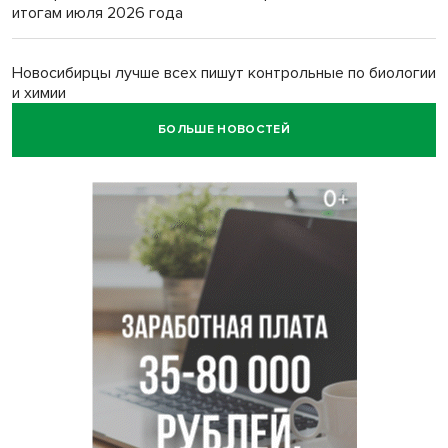
итогам июля 2026 года
Новосибирцы лучше всех пишут контрольные по биологии
и химии
БОЛЬШЕ НОВОСТЕЙ
Нейросеть для диагностики депрессии в крови создали в
Новосибирске
Двум бойцам СВО после минно-взрывной травмы
«оживили» нервы в Новосибирске
Персидский ковер «108 шахов» впервые вывезли из музея
Востока в Новосибирск
Актриса из Новосибирска Евгения Туркова сыграла мать
в сериале «Малой»