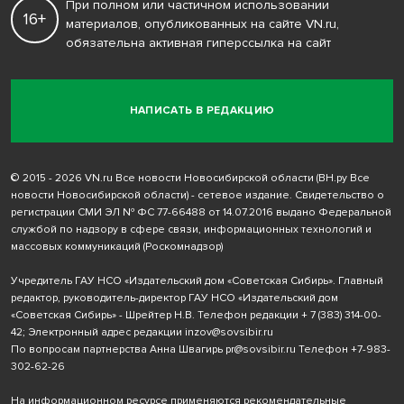
При полном или частичном использовании
16+
материалов, опубликованных на сайте VN.ru,
обязательна активная гиперссылка на сайт
НАПИСАТЬ В РЕДАКЦИЮ
© 2015 - 2026 VN.ru Все новости Новосибирской области (ВН.ру Все
новости Новосибирской области) - сетевое издание. Свидетельство о
регистрации СМИ ЭЛ № ФС 77-66488 от 14.07.2016 выдано Федеральной
службой по надзору в сфере связи, информационных технологий и
массовых коммуникаций (Роскомнадзор)
Учредитель ГАУ НСО «Издательский дом «Советская Сибирь». Главный
редактор, руководитель-директор ГАУ НСО «Издательский дом
«Советская Сибирь» - Шрейтер Н.В. Телефон редакции
+ 7 (383) 314-00-
42
; Электронный адрес редакции
inzov@sovsibir.ru
По вопросам партнерства Анна Швагирь
pr@sovsibir.ru
Телефон
+7-983-
302-62-26
На информационном ресурсе применяются рекомендательные