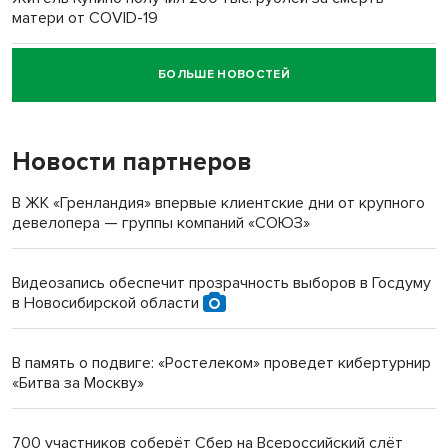
матери от COVID-19
БОЛЬШЕ НОВОСТЕЙ
Новосибирский суд наказал водителя за смерть
пенсионерки на вокзале
Новости партнеров
«Мы живём на пастбище!»: в новосибирском селе лошади
терроризируют жителей
В ЖК «Гренландия» впервые клиентские дни от крупного
девелопера — группы компаний «СОЮЗ»
Инвалид получил условный срок за избиение врачей
протезом под Новосибирском
Видеозапись обеспечит прозрачность выборов в Госдуму
в Новосибирской области
Новосибирский преподаватель с женой вошли в топ-16
многодетных в России
В память о подвиге: «Ростелеком» проведет кибертурнир
«Битва за Москву»
Обновлённое отделение ВТБ открылось в Искитиме
700 участников соберёт Сбер на Всероссийский слёт