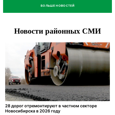
БОЛЬШЕ НОВОСТЕЙ
Всем миром: жители новосибирской деревни помогли
найти пропавшего мальчика
Новосибирцам объяснили новые правила сверхурочной
работы
Новосибирский пенсионер насмерть забил тростью
пьющего сына подруги
Площадь у Монумента Славы в Новосибирске пошла
трещинами сразу после ремонта