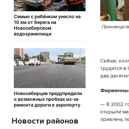
Производств
Сейчас кол
трудится в 
два десяти
Фирменны
— В 2002 г
открыли ма
привлечь п
Новости районов