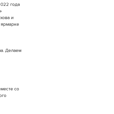
2022 года
»
хова и
й ярмарке
а. Делаем
и
вместе со
ого