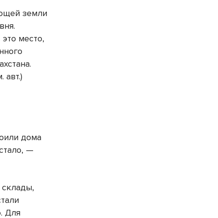
ющей земли
вня.
 это место,
нного
ахстана.
 авт.)
оили дома
стало, —
 склады,
стали
. Для