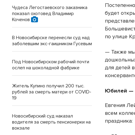
Постепенно
Чудеса Легостаевского заказника
будет откр
показал охотовед Владимир
Коченов
представле
Большевист
по улице К
В Новосибирске перенесли суд над
заболевшим экс-гаишником Гусевым
— Также мы
дошкольных
Под Новосибирском рабочий почти
для детей в
ослеп на шоколадной фабрике
консервант
Житель Купино получил 200 тыс.
Юбилей — 
рублей за смерть матери от COVID-
19
Евгения Ле
всем колле
Новосибирский суд наказал
праздника:
водителя за смерть пенсионерки на
вокзале