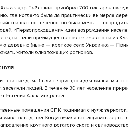
у Александр Лейхтлинг приобрел
700 гектаров
пусту
ию, где когда-то была да практически вымерла дере
зяйства шло постепенно, но была мечта — возродить
юдей. «Первопроходцами» идеи возрождения населе
0-е годы стали преимущественно переселенцы из Каз
вую деревню (ныне — крепкое село Украинка — Прим.
езжать жители близлежащих регионов.
 нуля
е старые дома были непригодны для жилья, мы стр
т, заселяли людей. В течение 30 лет население прира
ет Евгения Александровна.
венные помещения СПК поднимал с нуля: зерноток,
я животноводства. Когда начали выращивать зерно, 
направление крупного рогатого скота и свиноводство