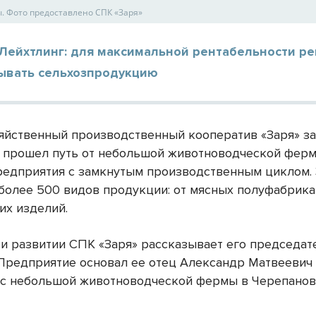
. Фото предоставлено СПК «Заря»
 Лейхтлинг: для максимальной рентабельности р
ывать сельхозпродукцию
яйственный производственный кооператив «Заря» за
т прошел путь от небольшой животноводческой фер
редприятия с замкнутым производственным циклом.
более 500 видов продукции: от мясных полуфабрика
их изделий.
 и развитии СПК «Заря» рассказывает его председат
 Предприятие основал ее отец Александр Матвеевич 
 с небольшой животноводческой фермы в Черепано