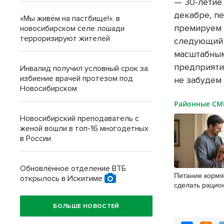
— 30-летие
декабре, п
«Мы живём на пастбище!»: в
премируем 
новосибирском селе лошади
терроризируют жителей
следующий 
масштабным
предприяти
Инвалид получил условный срок за
избиение врачей протезом под
не забудем
Новосибирском
Районные С
Новосибирский преподаватель с
женой вошли в топ-16 многодетных
в России
Обновлённое отделение ВТБ
Питание кормя
открылось в Искитиме
сделать рацио
безопасным д
БОЛЬШЕ НОВОСТЕЙ