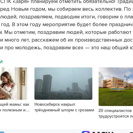
 СПК «Заря» планируем отметить обязательно! Тради
еред Новым годом, мы собираем весь коллектив. По 
людей, поздравляем, подводим итоги, говорим о пла
год. В этом году мероприятие будет более праздни
. Мы отметим, поздравим людей, которые работают 
и много лет, расскажем об их производственных дос
 и про молодежь, поздравим всех — это наш общий 
МИ
щей мамы: как
Новосибирск накрыл
н полезным и
трёхдневный шторм с грозами
20 специалистов
ля малыша
трудоустроятся 
«Земский работн