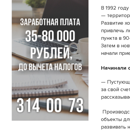
В 1992 год
— территор
Развитие хо
привлечь л
пункта в 9
Затем в но
начали при
Начинали с
— Пустующи
за свой сче
рассказыва
Производст
объекты дл
развивать 