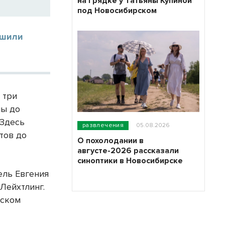
на грядке у Татьяны Купиной
под Новосибирском
ешили
 три
мы до
 Здесь
развлечения
05.08.2026
тов до
О похолодании в
августе-2026 рассказали
синоптики в Новосибирске
ель Евгения
Лейхтлинг.
вском