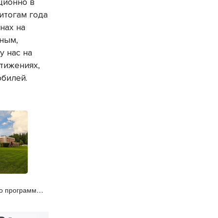
ционно в
итогам года
нах на
чным,
у нас на
тижениях,
юбилей.
по программе
ик культуры»