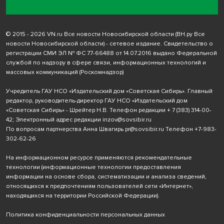
© 2015 - 2026 VN.ru Все новости Новосибирской области (ВН.ру Все
новости Новосибирской области) - сетевое издание. Свидетельство о
регистрации СМИ ЭЛ № ФС 77-66488 от 14.07.2016 выдано Федеральной
службой по надзору в сфере связи, информационных технологий и
массовых коммуникаций (Роскомнадзор)
Учредитель ГАУ НСО «Издательский дом «Советская Сибирь». Главный
редактор, руководитель-директор ГАУ НСО «Издательский дом
«Советская Сибирь» - Шрейтер Н.В. Телефон редакции
+ 7 (383) 314-00-
42
; Электронный адрес редакции
inzov@sovsibir.ru
По вопросам партнерства Анна Швагирь
pr@sovsibir.ru
Телефон
+7-983-
302-62-26
На информационном ресурсе применяются рекомендательные
технологии
(информационные технологии предоставления
информации на основе сбора, систематизации и анализа сведений,
относящихся к предпочтениям пользователей сети «Интернет»,
находящихся на территории Российской Федерации).
Политика конфиденциальности персональных данных