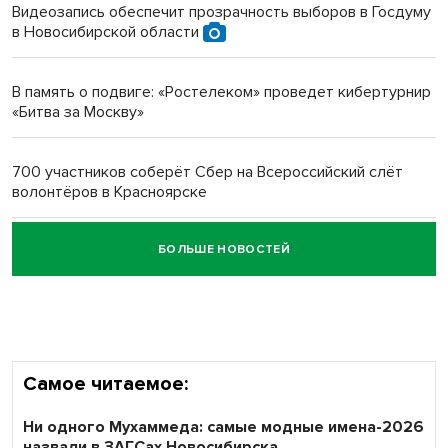
Видеозапись обеспечит прозрачность выборов в Госдуму
в Новосибирской области
Новосибирский преподаватель с женой вошли в топ-16
многодетных в России
В память о подвиге: «Ростелеком» проведет кибертурнир
«Битва за Москву»
Обновлённое отделение ВТБ открылось в Искитиме
700 участников соберёт Сбер на Всероссийский слёт
волонтёров в Красноярске
БОЛЬШЕ НОВОСТЕЙ
Честный выбор: видеонаблюдение обеспечит
объективность результатов ЕДГ в Новосибирской
области
Самое читаемое:
Ни одного Мухаммеда: самые модные имена-2026
назвали в ЗАГСах Новосибирска