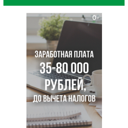
В Новосибирске врачи прооперировали 25 тысяч
пациентов с катарактой
Знаменитый орангутан Бату отметил юбилей в
новосибирском зоопарке
Новосибирские хирурги спасли сердце восьмиклассницы
с донорским клапаном
Более тысячи новосибирцев открыли День
физкультурника на набережной