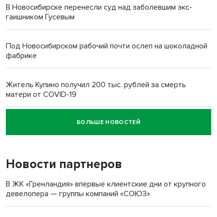
В Новосибирске перенесли суд над заболевшим экс-
гаишником Гусевым
Под Новосибирском рабочий почти ослеп на шоколадной
фабрике
Житель Купино получил 200 тыс. рублей за смерть
матери от COVID-19
БОЛЬШЕ НОВОСТЕЙ
Новосибирский суд наказал водителя за смерть
пенсионерки на вокзале
Новости партнеров
«Мы живём на пастбище!»: в новосибирском селе лошади
терроризируют жителей
В ЖК «Гренландия» впервые клиентские дни от крупного
девелопера — группы компаний «СОЮЗ»
Инвалид получил условный срок за избиение врачей
протезом под Новосибирском