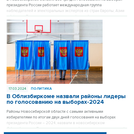
президента России работает международная группа
наблюдателей и электоральных экспертов из стран Европы, Азии
и Африки. По итогам первых двух дней, зарубежные гости
сошлись в своих оценках — выборные процессы и процедуры в
России организованы на очень высоком уровне.
17.03.2024
ПОЛИТИКА
В Облизбиркоме назвали районы лидеры
по голосованию на выборах-2024
Районы Новосибирской области с самыми активными
избирателями по итогам двух дней голосования на выборах
президента России – 2024, назвали в новосибирском
Облизбиркоме. Традиционно жители области голосуют активней