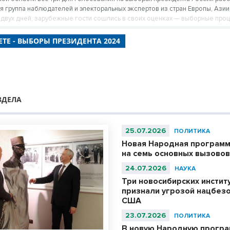
 группа наблюдателей и электоральных экспертов из стран Европы, Азии
 двух дней, зарубежные гости сошлись в своих оценках — выборные про
оссии организованы на очень высоком уровне.
ТЕ - ВЫБОРЫ ПРЕЗИДЕНТА 2024
ЗДЕЛА
25.07.2026
ПОЛИТИКА
Новая Народная программ
на семь основных вызово
24.07.2026
НАУКА
Три новосибирских инстит
признали угрозой нацбезо
США
23.07.2026
ПОЛИТИКА
В новую Народную програ