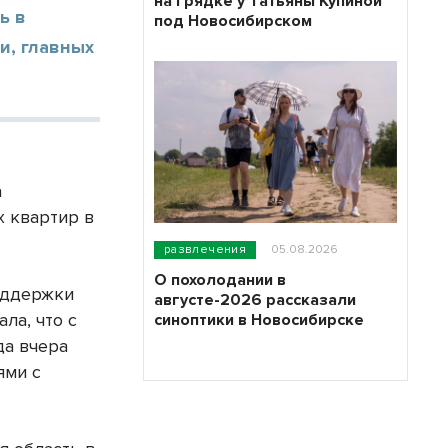
на грядке у Татьяны Купиной
ь в
под Новосибирском
и, главных
а
х квартир в
развлечения
05.08.2026
О похолодании в
оддержки
августе-2026 рассказали
ла, что с
синоптики в Новосибирске
да вчера
ями с