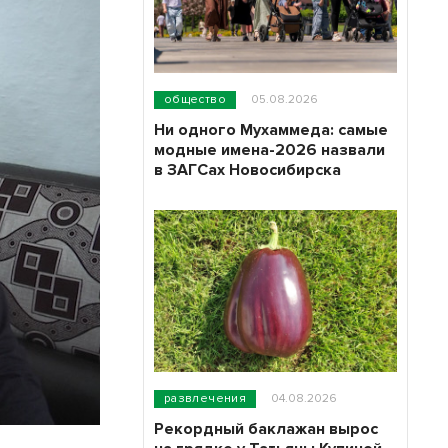
общество
05.08.2026
Ни одного Мухаммеда: самые
модные имена-2026 назвали
в ЗАГСах Новосибирска
развлечения
04.08.2026
Рекордный баклажан вырос