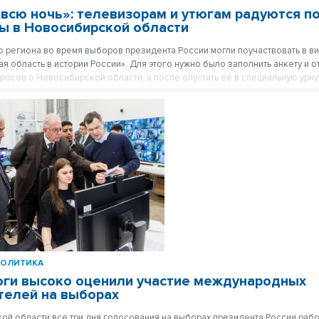
 всю ночь»: телевизорам и утюгам радуются 
ы в Новосибирской области
 региона во время выборов президента России могли поучаствовать в в
я область в истории России». Для этого нужно было заполнить анкету и от
росов о Новосибирской области, а после опустить её в специальную урну
 участке.
ПОЛИТИКА
ги высоко оценили участие международных
елей на выборах
ой области все три дня голосования на выборах президента России рабо