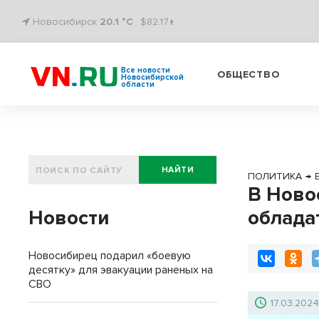
Новосибирск
20.1 °C
$82.17↑
Все новости
ОБЩЕСТВО
Новосибирской
области
НАЙТИ
ПОЛИТИКА
→
В Ново
Новости
облада
Новосибирец подарил «боевую
десятку» для эвакуации раненых на
СВО
17.03.202