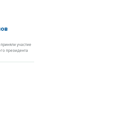
нов
 приняли участие
его президента