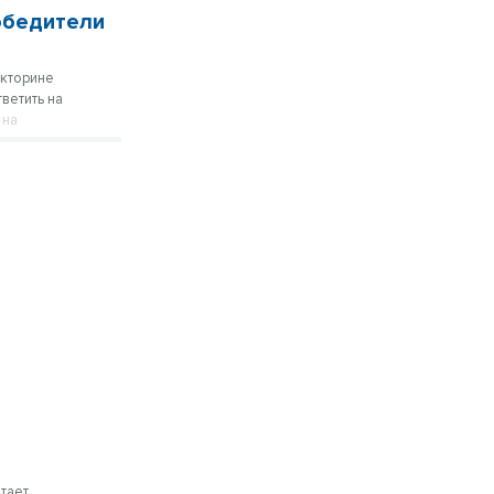
победители
икторине
ветить на
 на
тает