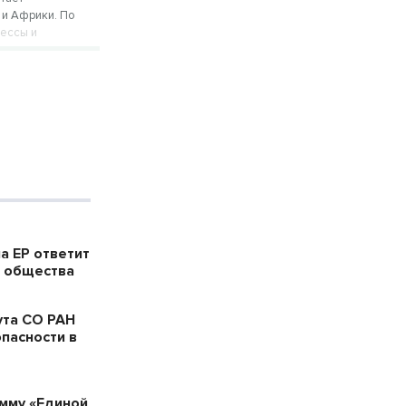
 и Африки. По
цессы и
а ЕР ответит
в общества
ута СО РАН
пасности в
мму «Единой