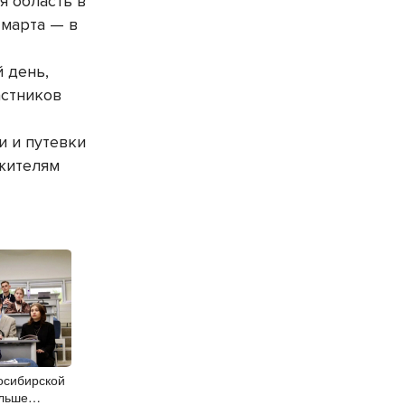
 область в
 марта — в
 день,
астников
и и путевки
 жителям
осибирской
ольше