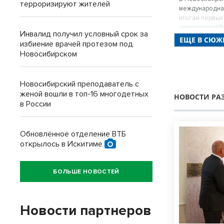
терроризируют жителей
международная
итогам первых
процедуры в Р
Инвалид получил условный срок за
ЕЩЕ В СЮЖЕ
избиение врачей протезом под
Новосибирском
Новосибирский преподаватель с
женой вошли в топ-16 многодетных
НОВОСТИ РА
в России
Обновлённое отделение ВТБ
открылось в Искитиме
БОЛЬШЕ НОВОСТЕЙ
Новости партнеров