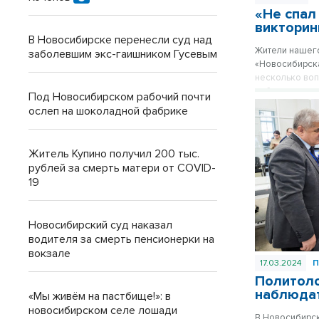
«Не спал
викторин
В Новосибирске перенесли суд над
Жители нашего
заболевшим экс-гаишником Гусевым
«Новосибирска
несколько воп
избирательном
Под Новосибирском рабочий почти
ослеп на шоколадной фабрике
Житель Купино получил 200 тыс.
рублей за смерть матери от COVID-
19
Новосибирский суд наказал
водителя за смерть пенсионерки на
вокзале
17.03.2024
Политоло
наблюдат
«Мы живём на пастбище!»: в
новосибирском селе лошади
В Новосибирск