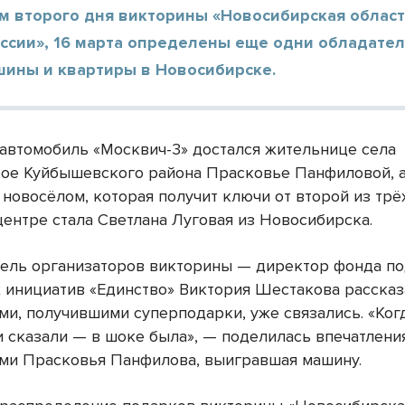
м второго дня викторины «Новосибирская област
ссии», 16 марта определены еще одни обладател
шины и квартиры в Новосибирске.
автомобиль «Москвич-3» достался жительнице села
ое Куйбышевского района Прасковье Панфиловой, 
новосёлом, которая получит ключи от второй из трё
центре стала Светлана Луговая из Новосибирска.
ель организаторов викторины — директор фонда п
 инициатив «Единство» Виктория Шестакова рассказа
ми, получившими суперподарки, уже связались. «Ког
и сказали — в шоке была», — поделилась впечатлени
ми Прасковья Панфилова, выигравшая машину.