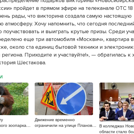
распределение подарков викторины «Новосибирская
ссии» пройдет в прямом эфире на телеканале ОТС 18
очень рады, что викторина создала самую настоящую
ю атмосферу. Хочу напомнить, что сегодня последний
о поучаствовать и выиграть крутые призы. Среди уч
ределено еще три автомобиля «Москвич», квартира в
ке, около ста единиц бытовой техники и электроник
 региона. Приходите и участвуйте!», — обратилась к
ктория Шестакова.
МИ
ту
Движение временно
кого зоопарка
ограничили на улице Плановой
В колледжах Нов
7 лет
в Новосибирске
области стало б