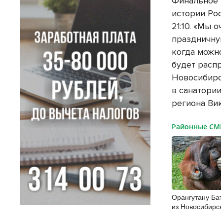
Финальное 
истории Ро
21:10. «Мы 
праздничну
когда можн
будет расп
Новосибирс
в санатории
региона Ви
Районные С
Орангутану Ба
из Новосибирс
исполнилось 2