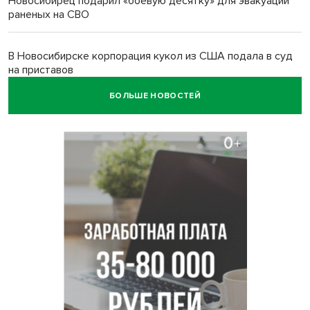
Новосибирец подарил «боевую десятку» для эвакуации
раненых на СВО
В Новосибирске корпорация кукол из США подала в суд
на приставов
БОЛЬШЕ НОВОСТЕЙ
В Новосибирске минздрав объявил бесплатную
диспансеризацию для 65-летних
В Новосибирске врачи прооперировали 25 тысяч
пациентов с катарактой
Знаменитый орангутан Бату отметил юбилей в
новосибирском зоопарке
Новосибирские хирурги спасли сердце восьмиклассницы
с донорским клапаном