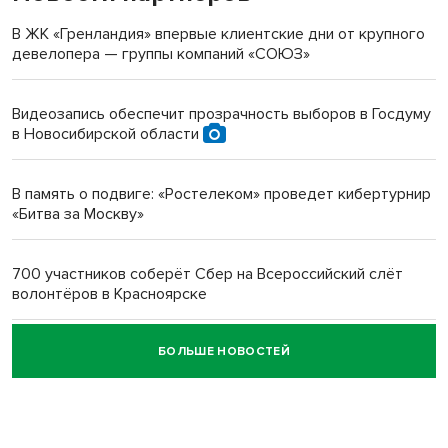
терроризируют жителей
В ЖК «Гренландия» впервые клиентские дни от крупного
девелопера — группы компаний «СОЮЗ»
Инвалид получил условный срок за избиение врачей
протезом под Новосибирском
Видеозапись обеспечит прозрачность выборов в Госдуму
в Новосибирской области
Новосибирский преподаватель с женой вошли в топ-16
многодетных в России
В память о подвиге: «Ростелеком» проведет кибертурнир
«Битва за Москву»
Обновлённое отделение ВТБ открылось в Искитиме
700 участников соберёт Сбер на Всероссийский слёт
волонтёров в Красноярске
БОЛЬШЕ НОВОСТЕЙ
Честный выбор: видеонаблюдение обеспечит
объективность результатов ЕДГ в Новосибирской
области