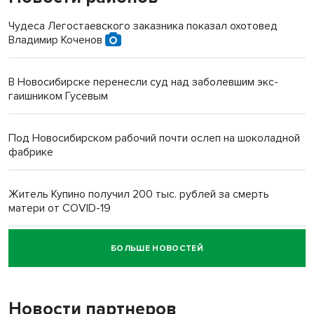
Чудеса Легостаевского заказника показал охотовед
Владимир Коченов
В Новосибирске перенесли суд над заболевшим экс-
гаишником Гусевым
Под Новосибирском рабочий почти ослеп на шоколадной
фабрике
Житель Купино получил 200 тыс. рублей за смерть
матери от COVID-19
БОЛЬШЕ НОВОСТЕЙ
Новосибирский суд наказал водителя за смерть
пенсионерки на вокзале
Новости партнеров
«Мы живём на пастбище!»: в новосибирском селе лошади