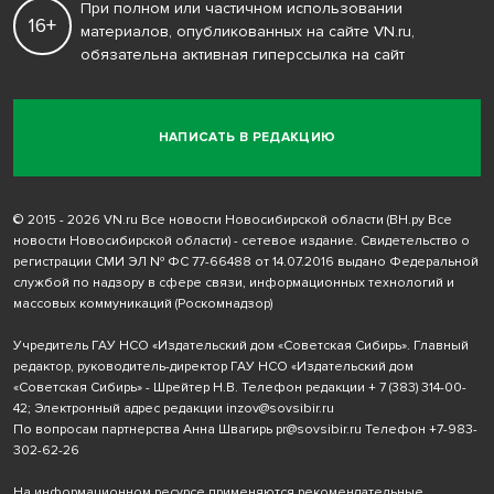
При полном или частичном использовании
16+
материалов, опубликованных на сайте VN.ru,
обязательна активная гиперссылка на сайт
НАПИСАТЬ В РЕДАКЦИЮ
© 2015 - 2026 VN.ru Все новости Новосибирской области (ВН.ру Все
новости Новосибирской области) - сетевое издание. Свидетельство о
регистрации СМИ ЭЛ № ФС 77-66488 от 14.07.2016 выдано Федеральной
службой по надзору в сфере связи, информационных технологий и
массовых коммуникаций (Роскомнадзор)
Учредитель ГАУ НСО «Издательский дом «Советская Сибирь». Главный
редактор, руководитель-директор ГАУ НСО «Издательский дом
«Советская Сибирь» - Шрейтер Н.В. Телефон редакции
+ 7 (383) 314-00-
42
; Электронный адрес редакции
inzov@sovsibir.ru
По вопросам партнерства Анна Швагирь
pr@sovsibir.ru
Телефон
+7-983-
302-62-26
На информационном ресурсе применяются рекомендательные