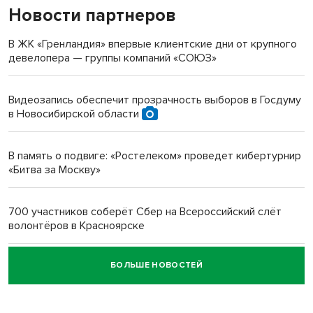
Новости партнеров
«Мы живём на пастбище!»: в новосибирском селе лошади
терроризируют жителей
В ЖК «Гренландия» впервые клиентские дни от крупного
девелопера — группы компаний «СОЮЗ»
Инвалид получил условный срок за избиение врачей
протезом под Новосибирском
Видеозапись обеспечит прозрачность выборов в Госдуму
в Новосибирской области
Новосибирский преподаватель с женой вошли в топ-16
многодетных в России
В память о подвиге: «Ростелеком» проведет кибертурнир
«Битва за Москву»
Обновлённое отделение ВТБ открылось в Искитиме
700 участников соберёт Сбер на Всероссийский слёт
волонтёров в Красноярске
БОЛЬШЕ НОВОСТЕЙ
Честный выбор: видеонаблюдение обеспечит
объективность результатов ЕДГ в Новосибирской
области