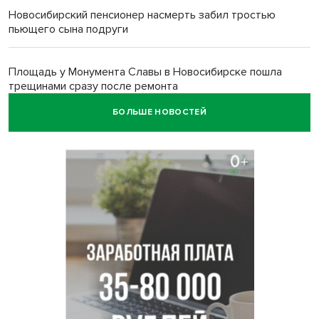
Новосибирский пенсионер насмерть забил тростью
пьющего сына подруги
Площадь у Монумента Славы в Новосибирске пошла
трещинами сразу после ремонта
БОЛЬШЕ НОВОСТЕЙ
Африканский врач поразил новосибирцев в травмпункте
Академгородка
Покрытие рулежных дорожек обновили в аэропорту
Толмачево по нацпроекту
В Новосибирске зафиксирован рост заболеваемости
энтеровирусной инфекцией
В Новосибирске осудили внука за продажу дедова ружья
псевдо-мигранту