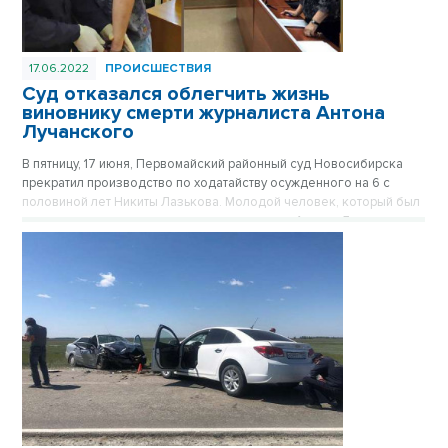
17.06.2022
ПРОИСШЕСТВИЯ
Суд отказался облегчить жизнь
виновнику смерти журналиста Антона
Лучанского
В пятницу, 17 июня, Первомайский районный суд Новосибирска
прекратил производство по ходатайству осужденного на 6 с
половиной лет Никиты Лазькова. Молодой человек, который был
признан виновником смерти тележурналиста Антона Лучанского,
просил перевести его из колонии общего режима в колонию-
поселение.