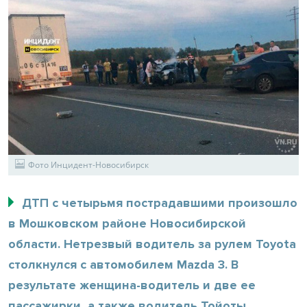
Фото Инцидент-Новосибирск
ДТП с четырьмя пострадавшими произошло
в Мошковском районе Новосибирской
области. Нетрезвый водитель за рулем Toyota
столкнулся с автомобилем Mazda 3. В
результате женщина-водитель и две ее
пассажирки, а также водитель Тойоты