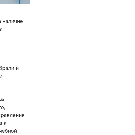
а наличие
з
брали и
и
ых
о,
правления
а к
чебной