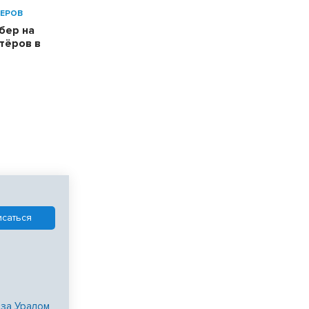
ЕРОВ
бер на
тёров в
 за Уралом