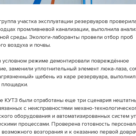
группа участка эксплуатации резервуаров проверил
лодцах промливневой канализации, выполнила анали
ной среды. Экологи-лаборанты провели отбор проб
го воздуха и почвы.
в условном режиме демонтировали повреждённое
ие, заменили уплотнительный элемент люка-лаза, со
агрязненный» щебень из каре резервуара, выполнил
 площадки.
де КУТЗ были отработаны еще три сценария нештатн
связанных с неисправностями механо-технологическог
ского оборудования и автоматизированных систем у
ескими процессами. Проверена готовность персонал
 возможного возгорания и к оказанию первой довра