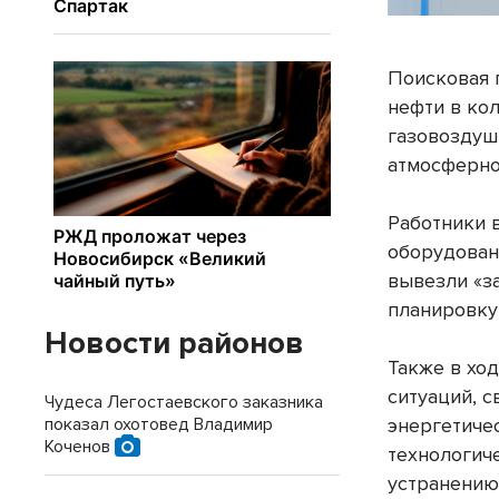
Поисковая 
нефти в ко
газовоздуш
атмосферно
Работники 
оборудован
вывезли «з
планировку
Новости районов
Также в хо
ситуаций, 
Чудеса Легостаевского заказника
энергетиче
показал охотовед Владимир
Коченов
технологич
устранению