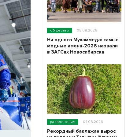
общество
05.08.2026
Ни одного Мухаммеда: самые
модные имена-2026 назвали
в ЗАГСах Новосибирска
развлечения
04.08.2026
Рекордный баклажан вырос