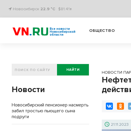
Новосибирск
22.9 °C
$81.41↑
Все новости
ОБЩЕСТВО
Новосибирской
области
НАЙТИ
НОВОСТИ ПА
Нефтет
Новости
действ
Новосибирский пенсионер насмерть
забил тростью пьющего сына
подруги
21.11.2023