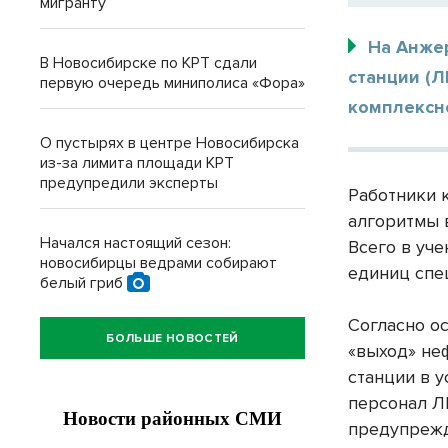
мигранту
На Анже
В Новосибирске по КРТ сдали
станции (
первую очередь миниполиса «Фора»
комплексн
О пустырях в центре Новосибирска
из-за лимита площади КРТ
предупредили эксперты
Работники 
алгоритмы 
Начался настоящий сезон:
Всего в уч
новосибирцы ведрами собирают
единиц спе
белый гриб
Согласно о
БОЛЬШЕ НОВОСТЕЙ
«выход» не
станции в 
персонал Л
предупреж