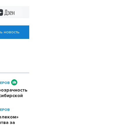
Дзен
ь новость
ЕРОВ
розрачность
сибирской
ЕРОВ
телеком»
тва за