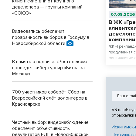
клиентские дни от крупного
девелопера — группы компаний
«СОЮЗ»
07.08.2026
В ЖК «Гр
клиентски
Видеозапись обеспечит
девелопе
прозрачность выборов в Госдуму в
компани
Новосибирской области
ЖК «Гренланди
продуманная с
минимализме с
В память о подвиге: «Ростелеком»
материалов.
проведет кибертурнир «Битва за
Москву»
700 участников соберёт Сбер на
Всероссийский слёт волонтёров в
Красноярске
VN.ru обязуе
от рассылки
Честный выбор: видеонаблюдение
Искитимски
обеспечит объективность
результатов ЕДГ в Новосибирской
Психушка д