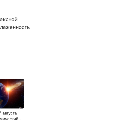
лексной
слаженность
 августа
смический