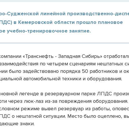
ро-Судженской линейной производственно-дисп
ЛПДС) в Кемеровской области прошло плановое
ое учебно-тренировочное занятие.
компании «Транснефть - Западная Сибирь» отработал
взаимодействия по четырем сценариям нештатных си
ении было задействовано порядка 50 работников и о
циальной автомобильной техники и оборудования.
сновной легенде в резервуарном парке ЛПДС прои
фти через люк-лаз из-за повреждения оборудования
условном режиме вывел резервуар из работы, опове
ПДС о нештатной ситуации. Место было оцеплено, в
дающие знаки.