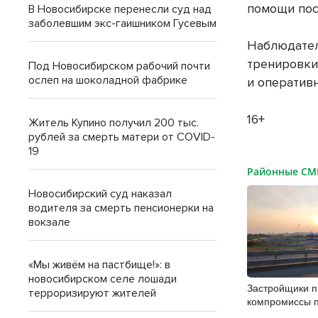
помощи пос
В Новосибирске перенесли суд над
заболевшим экс-гаишником Гусевым
Наблюдател
тренировки
Под Новосибирском рабочий почти
ослеп на шоколадной фабрике
и оператив
16+
Житель Купино получил 200 тыс.
рублей за смерть матери от COVID-
19
Районные С
Новосибирский суд наказал
водителя за смерть пенсионерки на
вокзале
«Мы живём на пастбище!»: в
новосибирском селе лошади
Застройщики 
терроризируют жителей
компромиссы 
участков для К