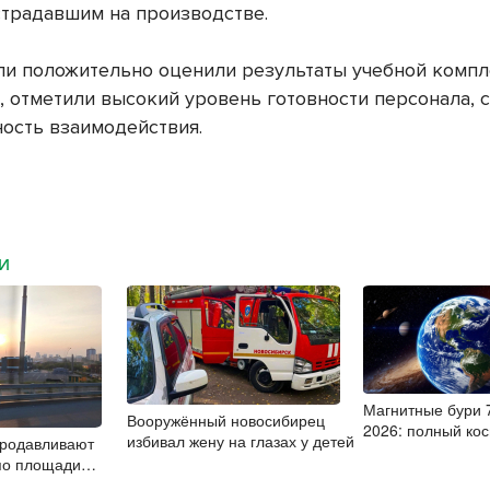
традавшим на производстве.
и положительно оценили результаты учебной комп
, отметили высокий уровень готовности персонала, 
ность взаимодействия.
МИ
Магнитные бури 7
Вооружённый новосибирец
2026: полный ко
избивал жену на глазах у детей
продавливают
штиль
по площади
РТ в