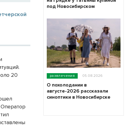
на грядке у Татьяны Купиной
под Новосибирском
етчерской
и
туаций.
коло 20
развлечения
05.08.2026
О похолодании в
августе-2026 рассказали
синоптики в Новосибирске
зошел
. Оператор
стил
ыставлены