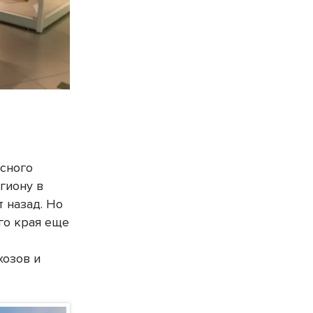
асного
гиону в
т назад. Но
го края еще
хозов и