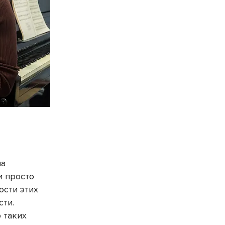
на
и просто
ости этих
сти.
 таких