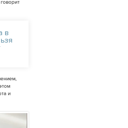
 говорит
а в
льзя
т
лением,
этом
ота и