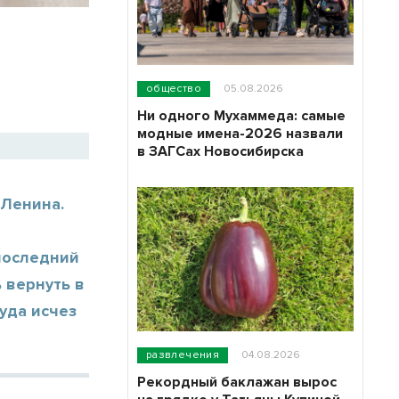
общество
05.08.2026
Ни одного Мухаммеда: самые
модные имена-2026 назвали
в ЗАГСах Новосибирска
 Ленина.
последний
 вернуть в
куда исчез
развлечения
04.08.2026
Рекордный баклажан вырос