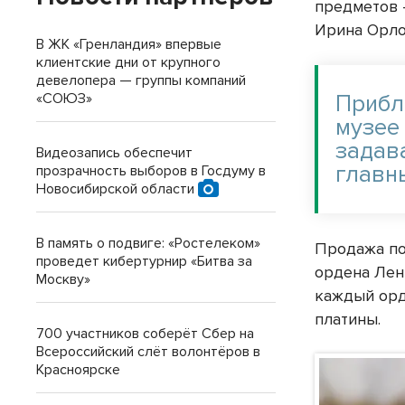
предметов 
Ирина Орло
В ЖК «Гренландия» впервые
клиентские дни от крупного
девелопера — группы компаний
«СОЮЗ»
Прибл
музее
задав
Видеозапись обеспечит
главн
прозрачность выборов в Госдуму в
Новосибирской области
В память о подвиге: «Ростелеком»
Продажа по
проведет кибертурнир «Битва за
ордена Лен
Москву»
каждый орд
платины.
700 участников соберёт Сбер на
Всероссийский слёт волонтёров в
Красноярске