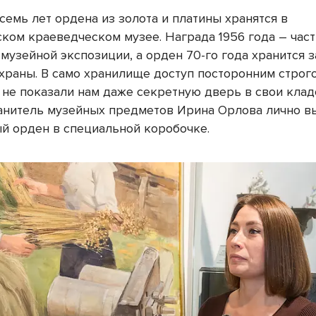
семь лет ордена из золота и платины хранятся в
ком краеведческом музее. Награда 1956 года – час
музейной экспозиции, а орден 70-го года хранится з
храны. В само хранилище доступ посторонним строг
не показали нам даже секретную дверь в свои клад
анитель музейных предметов Ирина Орлова лично в
й орден в специальной коробочке.