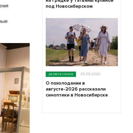
на грядке у Татьяны Купиной
ремя
под Новосибирском
ные
развлечения
05.08.2026
О похолодании в
августе-2026 рассказали
синоптики в Новосибирске