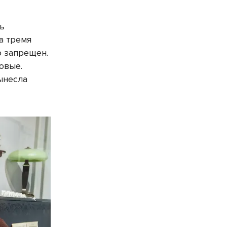
ть
а тремя
о запрещен.
овые.
ынесла