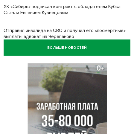
ХК «Сибирь» подписал контракт с обладателем Кубка
Стэнли Евгением Кузнецовым
Отправил инвалида на СВО и получил его «посмертные»
выплаты адвокат из Черепаново
БОЛЬШЕ НОВОСТЕЙ
Андрей Травников поздравил новосибирцев с
юбилейным Днем строителя
Ученики новосибирского лицея победили в
Международной олимпиаде по ИИ
Остановку электричек о.п. Радуга Сибири начали строить
в Новосибирске
Транспортная прокуратура проверит S7 после инцидента
в аэропорту Норильска