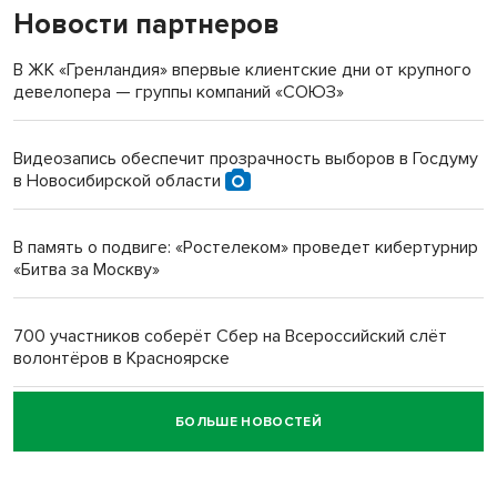
Новости партнеров
«Мы живём на пастбище!»: в новосибирском селе лошади
терроризируют жителей
В ЖК «Гренландия» впервые клиентские дни от крупного
девелопера — группы компаний «СОЮЗ»
Инвалид получил условный срок за избиение врачей
протезом под Новосибирском
Видеозапись обеспечит прозрачность выборов в Госдуму
в Новосибирской области
Новосибирский преподаватель с женой вошли в топ-16
многодетных в России
В память о подвиге: «Ростелеком» проведет кибертурнир
«Битва за Москву»
Обновлённое отделение ВТБ открылось в Искитиме
700 участников соберёт Сбер на Всероссийский слёт
волонтёров в Красноярске
БОЛЬШЕ НОВОСТЕЙ
Честный выбор: видеонаблюдение обеспечит
объективность результатов ЕДГ в Новосибирской
области