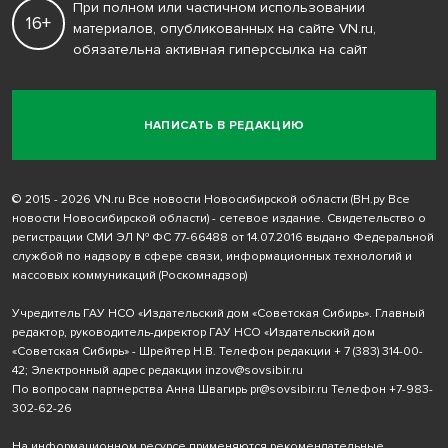
При полном или частичном использовании
16+
материалов, опубликованных на сайте VN.ru,
обязательна активная гиперссылка на сайт
НАПИСАТЬ В РЕДАКЦИЮ
© 2015 - 2026 VN.ru Все новости Новосибирской области (ВН.ру Все
новости Новосибирской области) - сетевое издание. Свидетельство о
регистрации СМИ ЭЛ № ФС 77-66488 от 14.07.2016 выдано Федеральной
службой по надзору в сфере связи, информационных технологий и
массовых коммуникаций (Роскомнадзор)
Учредитель ГАУ НСО «Издательский дом «Советская Сибирь». Главный
редактор, руководитель-директор ГАУ НСО «Издательский дом
«Советская Сибирь» - Шрейтер Н.В. Телефон редакции
+ 7 (383) 314-00-
42
; Электронный адрес редакции
inzov@sovsibir.ru
По вопросам партнерства Анна Швагирь
pr@sovsibir.ru
Телефон
+7-983-
302-62-26
На информационном ресурсе применяются рекомендательные