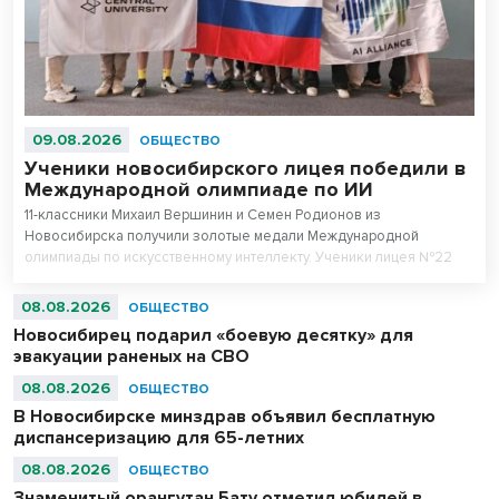
09.08.2026
ОБЩЕСТВО
Ученики новосибирского лицея победили в
Международной олимпиаде по ИИ
11-классники Михаил Вершинин и Семен Родионов из
Новосибирска получили золотые медали Международной
олимпиады по искусственному интеллекту. Ученики лицея №22
«Надежда Сибири» в составе российской сборной стали
абсолютными чемпионами соревнований.
08.08.2026
ОБЩЕСТВО
Новосибирец подарил «боевую десятку» для
эвакуации раненых на СВО
08.08.2026
ОБЩЕСТВО
В Новосибирске минздрав объявил бесплатную
диспансеризацию для 65-летних
08.08.2026
ОБЩЕСТВО
Знаменитый орангутан Бату отметил юбилей в