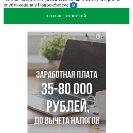
опубликована в Новосибирске
БОЛЬШЕ НОВОСТЕЙ
Прогноз погоды на 8-9 августа в Новосибирске сделали
синоптики
Площадки для контроля перегруза начали строить на
въездах в Новосибирск
Дольщики долгостроя на Титова в Новосибирске
получили ключи от квартир
Доля рыночной ипотеки в России превысила 50% по
итогам июля 2026 года