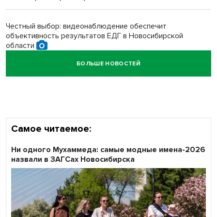
Обновлённое отделение ВТБ открылось в Искитиме
Честный выбор: видеонаблюдение обеспечит
объективность результатов ЕДГ в Новосибирской
области
БОЛЬШЕ НОВОСТЕЙ
Кибертанки пошли в бой: «Ростелеком» объявляет
участников «Битвы заводов» от Новосибирской
области
Самое читаемое:
Ни одного Мухаммеда: самые модные имена-2026
назвали в ЗАГСах Новосибирска