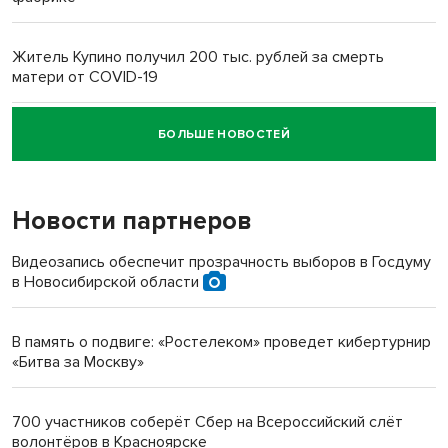
Житель Купино получил 200 тыс. рублей за смерть
матери от COVID-19
БОЛЬШЕ НОВОСТЕЙ
Новосибирский суд наказал водителя за смерть
пенсионерки на вокзале
Новости партнеров
«Мы живём на пастбище!»: в новосибирском селе лошади
терроризируют жителей
Видеозапись обеспечит прозрачность выборов в Госдуму
в Новосибирской области
Инвалид получил условный срок за избиение врачей
протезом под Новосибирском
В память о подвиге: «Ростелеком» проведет кибертурнир
«Битва за Москву»
Новосибирский преподаватель с женой вошли в топ-16
многодетных в России
700 участников соберёт Сбер на Всероссийский слёт
волонтёров в Красноярске