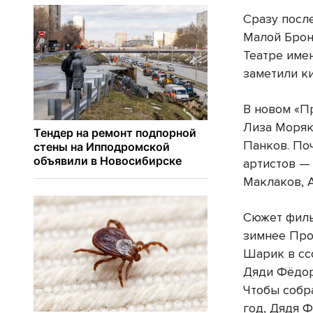
Сразу посл
Малой Брон
Театре имен
заметили к
В новом «П
Лиза Моряк
Панков. По
артистов —
Маклаков, 
Сюжет филь
зимнее Про
Шарик в сс
Дяди Фёдор
Чтобы собр
год, Дядя 