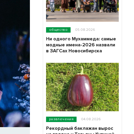
общество
05.08.2026
Ни одного Мухаммеда: самые
модные имена-2026 назвали
в ЗАГСах Новосибирска
развлечения
04.08.2026
Рекордный баклажан вырос