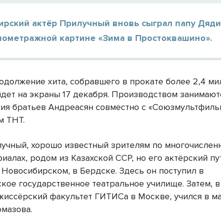
ирский актёр Прилучный вновь сыграл папу Дяд
нометражной картине «Зима в Простоквашино».
родолжение хита, собравшего в прокате более 2,4 м
йдет на экраны 17 декабря. Производством занимают
ия братьев Андреасян совместно с «Союзмультфиль
м ТНТ.
учный, хорошо известный зрителям по многочисле
риалах, родом из Казахской ССР, но его актёрский пу
 Новосибирском, в Бердске. Здесь он поступил в
кое государственное театральное училище. Затем, в 
жиссёрский факультет ГИТИСа в Москве, учился в м
омазова.