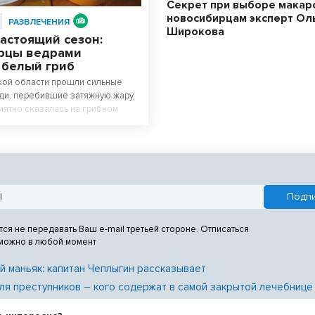
Секрет при выборе макар
новосибирцам эксперт Ол
РАЗВЛЕЧЕНИЯ
Широкова
астоящий сезон:
рцы ведрами
 белый гриб
кой области прошли сильные
и, перебившие затяжную жару.
иятно сказалась на грибном
сах региона начался настоящий
дают любители тихой охоты.
тся не передавать Ваш e-mail третьей стороне. Отписаться
 можно в любой момент
й маньяк: капитан Чеплыгин рассказывает
ля преступников – кого содержат в самой закрытой лечебнице