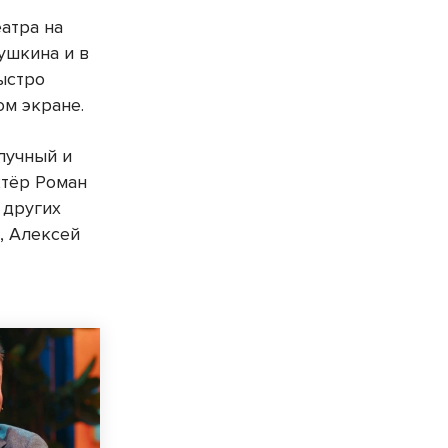
атра на
ушкина и в
быстро
ом экране.
лучный и
ктёр Роман
 других
, Алексей