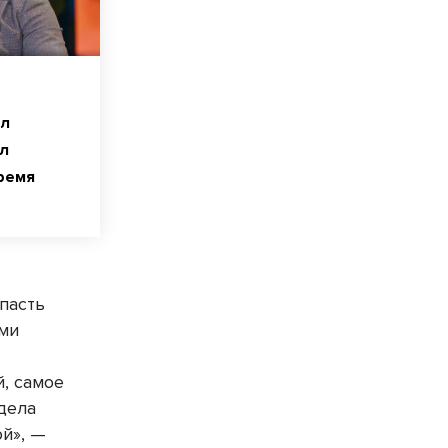
ел
л
ремя
пасть
ими
,
, самое
дела
ой», —