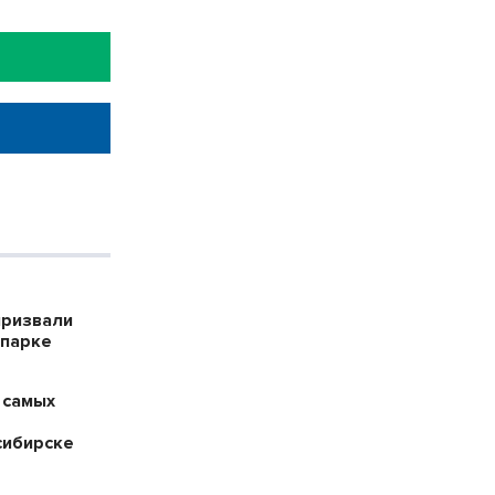
призвали
опарке
 самых
сибирске