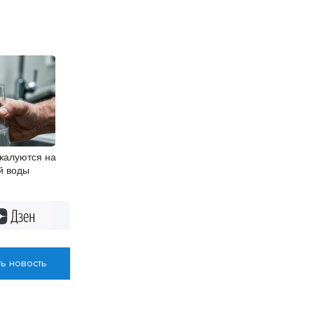
жалуются на
й воды
Дзен
ь новость