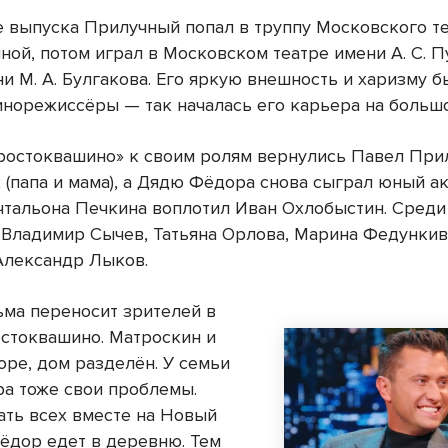
е выпуска Прилучный попал в труппу Московского те
ной, потом играл в Московском театре имени А. С. П
и М. А. Булгакова. Его яркую внешность и харизму 
инорежиссёры — так началась его карьера на больш
ростоквашино» к своим ролям вернулись Павел При
 (папа и мама), а Дядю Фёдора снова сыграл юный а
чтальона Печкина воплотил Иван Охлобыстин. Среди
 Владимир Сычев, Татьяна Орлова, Марина Федункив
Александр Лыков.
ма переносит зрителей в
стоквашино. Матроскин и
оре, дом разделён. У семьи
а тоже свои проблемы.
ать всех вместе на Новый
Фёдор едет в деревню. Тем