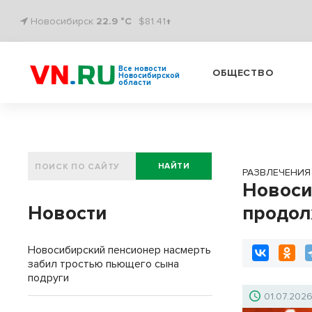
Новосибирск
22.9 °C
$81.41↑
Все новости
ОБЩЕСТВО
Новосибирской
области
НАЙТИ
РАЗВЛЕЧЕНИЯ
Новоси
Новости
продол
Новосибирский пенсионер насмерть
забил тростью пьющего сына
подруги
01.07.202