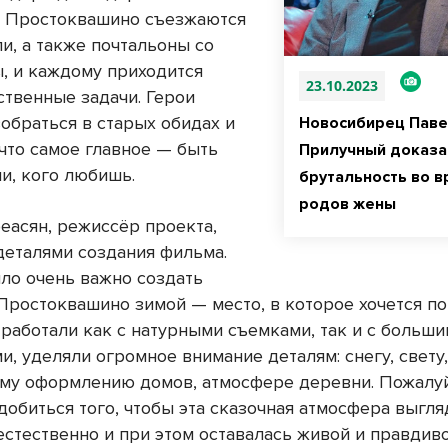
 Простоквашино съезжаются
и, а также почтальоны со
ы, и каждому приходится
23.10.2023
ственные задачи. Герои
обраться в старых обидах и
Новосибирец Пав
 что самое главное — быть
Прилучный доказа
и, кого любишь.
брутальность во в
родов жены
еасян, режиссёр проекта,
деталями создания фильма.
ыло очень важно создать
Простоквашино зимой — место, в которое хочется по
 работали как с натурными съемками, так и с больш
, уделяли огромное внимание деталям: снегу, свету
му оформлению домов, атмосфере деревни. Пожалуй
добиться того, чтобы эта сказочная атмосфера выгля
естественно и при этом оставалась живой и правдив