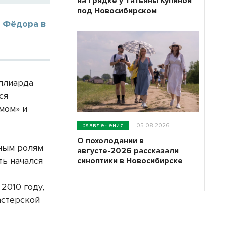
на грядке у Татьяны Купиной
под Новосибирском
и Фёдора в
иллиарда
ся
мом» и
развлечения
05.08.2026
О похолодании в
нным ролям
августе-2026 рассказали
ть начался
синоптики в Новосибирске
2010 году,
астерской