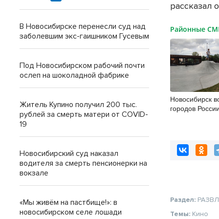
рассказал о
В Новосибирске перенесли суд над
Районные С
заболевшим экс-гаишником Гусевым
Под Новосибирском рабочий почти
ослеп на шоколадной фабрике
Новосибирск в
Житель Купино получил 200 тыс.
городов Росси
рублей за смерть матери от COVID-
спорт
19
Новосибирский суд наказал
водителя за смерть пенсионерки на
вокзале
Раздел:
РАЗВ
«Мы живём на пастбище!»: в
новосибирском селе лошади
Темы:
Кино