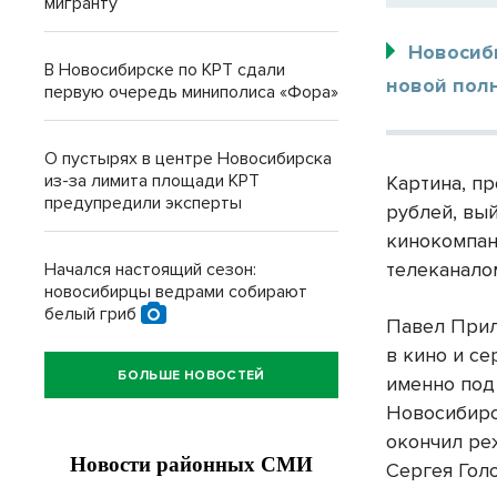
мигранту
Новосиб
В Новосибирске по КРТ сдали
новой пол
первую очередь миниполиса «Фора»
О пустырях в центре Новосибирска
из-за лимита площади КРТ
Картина, п
предупредили эксперты
рублей, вы
кинокомпан
телеканало
Начался настоящий сезон:
новосибирцы ведрами собирают
белый гриб
Павел Прил
в кино и се
БОЛЬШЕ НОВОСТЕЙ
именно под
Новосибирс
окончил ре
Сергея Гол