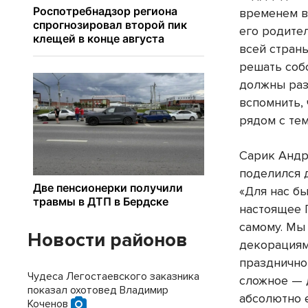
временем в
его родител
всей стран
решать соб
должны раз
вспомнить,
рядом с тем
Сарик Андр
поделился 
«Для нас б
настоящее 
самому. Мы
Новости районов
декорациями
празднично
Чудеса Легостаевского заказника
сложное — 
показал охотовед Владимир
абсолютно 
Коченов