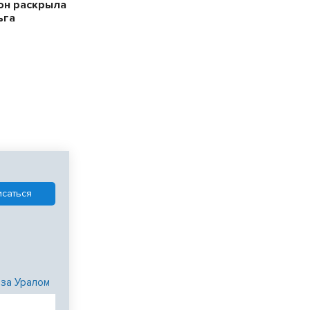
он раскрыла
ьга
 за Уралом