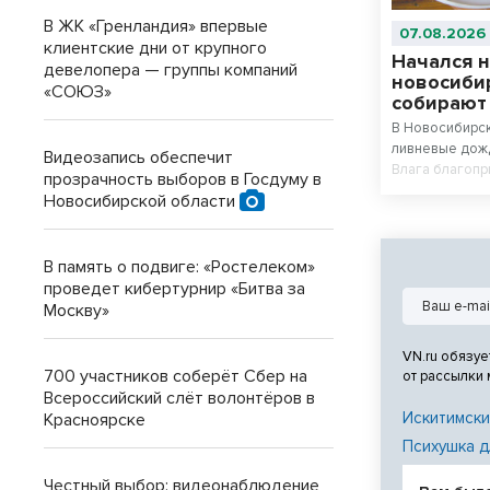
В ЖК «Гренландия» впервые
07.08.2026
клиентские дни от крупного
Начался н
девелопера — группы компаний
новосиби
«СОЮЗ»
собирают
В Новосибирс
ливневые дожд
Видеозапись обеспечит
Влага благопр
прозрачность выборов в Госдуму в
сезоне — в ле
Новосибирской области
сезон, утверж
В память о подвиге: «Ростелеком»
проведет кибертурнир «Битва за
Москву»
VN.ru обязуе
700 участников соберёт Сбер на
от рассылки
Всероссийский слёт волонтёров в
Искитимски
Красноярске
Психушка д
Честный выбор: видеонаблюдение