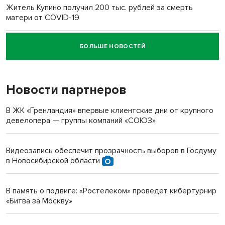
Житель Купино получил 200 тыс. рублей за смерть
матери от COVID-19
БОЛЬШЕ НОВОСТЕЙ
Новосибирский суд наказал водителя за смерть
пенсионерки на вокзале
Новости партнеров
«Мы живём на пастбище!»: в новосибирском селе лошади
терроризируют жителей
В ЖК «Гренландия» впервые клиентские дни от крупного
девелопера — группы компаний «СОЮЗ»
Инвалид получил условный срок за избиение врачей
протезом под Новосибирском
Видеозапись обеспечит прозрачность выборов в Госдуму
в Новосибирской области
Новосибирский преподаватель с женой вошли в топ-16
многодетных в России
В память о подвиге: «Ростелеком» проведет кибертурнир
«Битва за Москву»
Обновлённое отделение ВТБ открылось в Искитиме