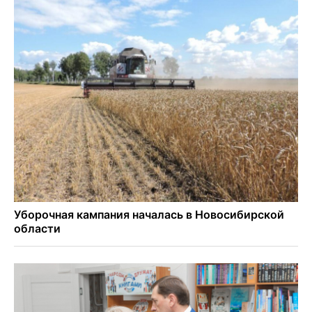
Знаменитый орангутан Бату отметил юбилей в
новосибирском зоопарке
Новосибирские хирурги спасли сердце восьмиклассницы
с донорским клапаном