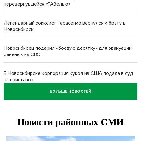
перевернувшейся «ГАЗелью»
Легендарный хоккеист Тарасенко вернулся к брату в
Новосибирск
Новосибирец подарил «боевую десятку» для эвакуации
раненых на СВО
В Новосибирске корпорация кукол из США подала в суд
на приставов
БОЛЬШЕ НОВОСТЕЙ
В Новосибирске минздрав объявил бесплатную
диспансеризацию для 65-летних
В Новосибирске врачи прооперировали 25 тысяч
пациентов с катарактой