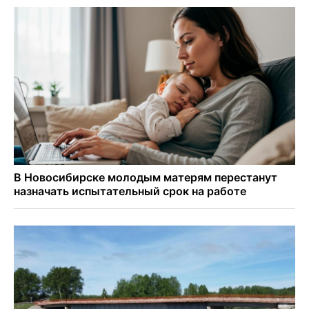
Гриб-зомби обнаружен в лесу у села Дубровино под
Новосибирском
ХК «Сибирь» подписал контракт с обладателем Кубка
Стэнли Евгением Кузнецовым