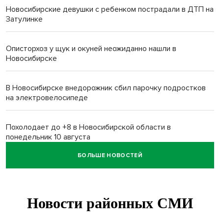
Новосибирские девушки с ребенком пострадали в ДТП на
Затулинке
Описторхоз у щук и окуней неожиданно нашли в
Новосибирске
В Новосибирске внедорожник сбил парочку подростков
на электровелосипеде
Похолодает до +8 в Новосибирской области в
понедельник 10 августа
БОЛЬШЕ НОВОСТЕЙ
Высокая пожароопасность IV класса на 4 дня объявлена в
Новосибирске
Двойня выдрят родилась в семействе куньих
Новосибирского зоопарка