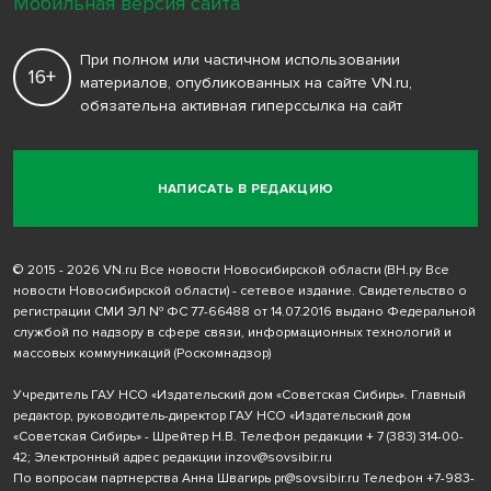
Мобильная версия сайта
При полном или частичном использовании
16+
материалов, опубликованных на сайте VN.ru,
обязательна активная гиперссылка на сайт
НАПИСАТЬ В РЕДАКЦИЮ
© 2015 - 2026 VN.ru Все новости Новосибирской области (ВН.ру Все
новости Новосибирской области) - сетевое издание. Свидетельство о
регистрации СМИ ЭЛ № ФС 77-66488 от 14.07.2016 выдано Федеральной
службой по надзору в сфере связи, информационных технологий и
массовых коммуникаций (Роскомнадзор)
Учредитель ГАУ НСО «Издательский дом «Советская Сибирь». Главный
редактор, руководитель-директор ГАУ НСО «Издательский дом
«Советская Сибирь» - Шрейтер Н.В. Телефон редакции
+ 7 (383) 314-00-
42
; Электронный адрес редакции
inzov@sovsibir.ru
По вопросам партнерства Анна Швагирь
pr@sovsibir.ru
Телефон
+7-983-