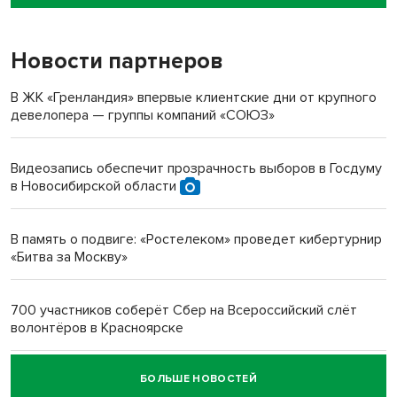
пенсионерки на вокзале
Новости партнеров
«Мы живём на пастбище!»: в новосибирском селе лошади
терроризируют жителей
В ЖК «Гренландия» впервые клиентские дни от крупного
девелопера — группы компаний «СОЮЗ»
Инвалид получил условный срок за избиение врачей
протезом под Новосибирском
Видеозапись обеспечит прозрачность выборов в Госдуму
в Новосибирской области
Новосибирский преподаватель с женой вошли в топ-16
многодетных в России
В память о подвиге: «Ростелеком» проведет кибертурнир
«Битва за Москву»
Обновлённое отделение ВТБ открылось в Искитиме
700 участников соберёт Сбер на Всероссийский слёт
волонтёров в Красноярске
БОЛЬШЕ НОВОСТЕЙ
Честный выбор: видеонаблюдение обеспечит