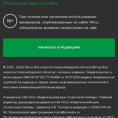
Мобильная версия сайта
При полном или частичном использовании
16+
материалов, опубликованных на сайте VN.ru,
обязательна активная гиперссылка на сайт
НАПИСАТЬ В РЕДАКЦИЮ
© 2015 - 2026 VN.ru Все новости Новосибирской области (ВН.ру Все
новости Новосибирской области) - сетевое издание. Свидетельство о
регистрации СМИ ЭЛ № ФС 77-66488 от 14.07.2016 выдано Федеральной
службой по надзору в сфере связи, информационных технологий и
массовых коммуникаций (Роскомнадзор)
Учредитель ГАУ НСО «Издательский дом «Советская Сибирь». Главный
редактор, руководитель-директор ГАУ НСО «Издательский дом
«Советская Сибирь» - Шрейтер Н.В. Телефон редакции
+ 7 (383) 314-00-
42
; Электронный адрес редакции
inzov@sovsibir.ru
По вопросам партнерства Анна Швагирь
pr@sovsibir.ru
Телефон
+7-983-