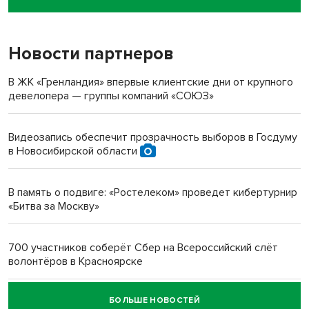
пенсионерки на вокзале
Новости партнеров
«Мы живём на пастбище!»: в новосибирском селе лошади
терроризируют жителей
В ЖК «Гренландия» впервые клиентские дни от крупного
девелопера — группы компаний «СОЮЗ»
Инвалид получил условный срок за избиение врачей
протезом под Новосибирском
Видеозапись обеспечит прозрачность выборов в Госдуму
в Новосибирской области
Новосибирский преподаватель с женой вошли в топ-16
многодетных в России
В память о подвиге: «Ростелеком» проведет кибертурнир
«Битва за Москву»
Обновлённое отделение ВТБ открылось в Искитиме
700 участников соберёт Сбер на Всероссийский слёт
волонтёров в Красноярске
БОЛЬШЕ НОВОСТЕЙ
Честный выбор: видеонаблюдение обеспечит