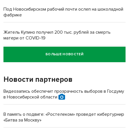
Под Новосибирском рабочий почти ослеп на шоколадной
фабрике
Житель Купино получил 200 тыс. рублей за смерть
матери от COVID-19
БОЛЬШЕ НОВОСТЕЙ
Новосибирский суд наказал водителя за смерть
пенсионерки на вокзале
Новости партнеров
«Мы живём на пастбище!»: в новосибирском селе лошади
терроризируют жителей
Видеозапись обеспечит прозрачность выборов в Госдуму
в Новосибирской области
Инвалид получил условный срок за избиение врачей
протезом под Новосибирском
В память о подвиге: «Ростелеком» проведет кибертурнир
«Битва за Москву»
Новосибирский преподаватель с женой вошли в топ-16