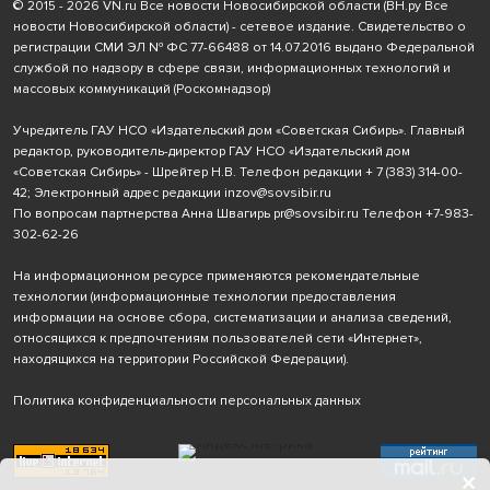
© 2015 - 2026 VN.ru Все новости Новосибирской области (ВН.ру Все
новости Новосибирской области) - сетевое издание. Свидетельство о
регистрации СМИ ЭЛ № ФС 77-66488 от 14.07.2016 выдано Федеральной
службой по надзору в сфере связи, информационных технологий и
массовых коммуникаций (Роскомнадзор)
Учредитель ГАУ НСО «Издательский дом «Советская Сибирь». Главный
редактор, руководитель-директор ГАУ НСО «Издательский дом
«Советская Сибирь» - Шрейтер Н.В. Телефон редакции
+ 7 (383) 314-00-
42
; Электронный адрес редакции
inzov@sovsibir.ru
По вопросам партнерства Анна Швагирь
pr@sovsibir.ru
Телефон
+7-983-
302-62-26
На информационном ресурсе применяются рекомендательные
технологии
(информационные технологии предоставления
информации на основе сбора, систематизации и анализа сведений,
относящихся к предпочтениям пользователей сети «Интернет»,
находящихся на территории Российской Федерации).
Политика конфиденциальности персональных данных