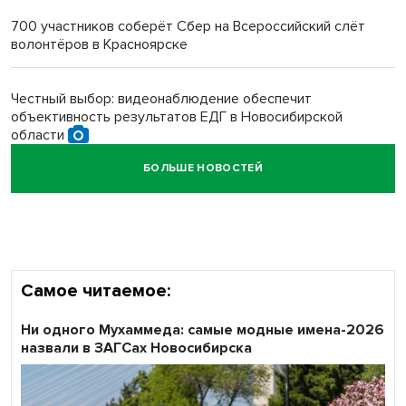
многодетных в России
700 участников соберёт Сбер на Всероссийский слёт
волонтёров в Красноярске
Обновлённое отделение ВТБ открылось в Искитиме
Честный выбор: видеонаблюдение обеспечит
объективность результатов ЕДГ в Новосибирской
области
БОЛЬШЕ НОВОСТЕЙ
Кибертанки пошли в бой: «Ростелеком» объявляет
участников «Битвы заводов» от Новосибирской
области
Самое читаемое:
Ни одного Мухаммеда: самые модные имена-2026
назвали в ЗАГСах Новосибирска